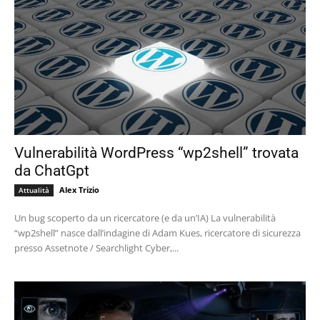
Vulnerabilità WordPress “wp2shell” trovata
da ChatGpt
Alex Trizio
Attualità
Un bug scoperto da un ricercatore (e da un’IA) La vulnerabilità
“wp2shell” nasce dall’indagine di Adam Kues, ricercatore di sicurezza
presso Assetnote / Searchlight Cyber,...