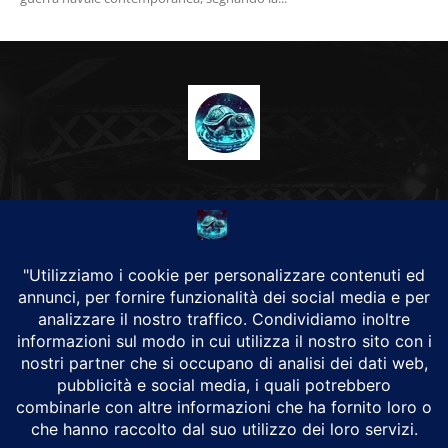
CHI SIAMO
Alground Geopolitica e Cyberwarfare.
Da una idea di Brunilde Trizio
Alground fa parte del Gruppo Trizio
SEGUICI