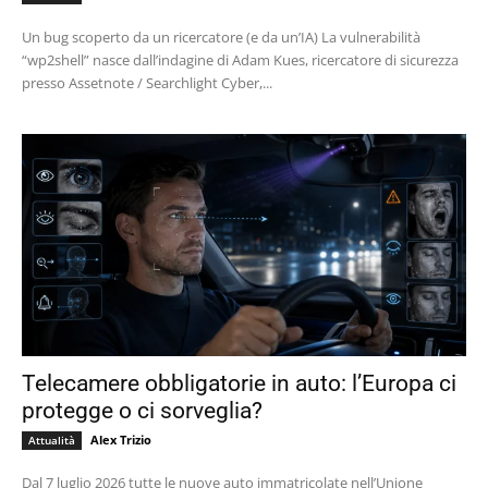
Un bug scoperto da un ricercatore (e da un’IA) La vulnerabilità
“wp2shell” nasce dall’indagine di Adam Kues, ricercatore di sicurezza
presso Assetnote / Searchlight Cyber,...
Telecamere obbligatorie in auto: l’Europa ci
protegge o ci sorveglia?
Alex Trizio
Attualità
Dal 7 luglio 2026 tutte le nuove auto immatricolate nell’Unione