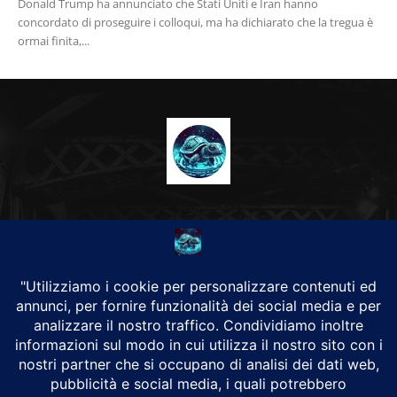
Donald Trump ha annunciato che Stati Uniti e Iran hanno
concordato di proseguire i colloqui, ma ha dichiarato che la tregua è
ormai finita,...
CHI SIAMO
Alground Geopolitica e Cyberwarfare.
Da una idea di Brunilde Trizio
Alground fa parte del Gruppo Trizio