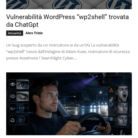
Vulnerabilità WordPress “wp2shell” trovata
da ChatGpt
Alex Trizio
Attualità
Un bug scoperto da un ricercatore (e da un’IA) La vulnerabilità
“wp2shell” nasce dall’indagine di Adam Kues, ricercatore di sicurezza
presso Assetnote / Searchlight Cyber,...