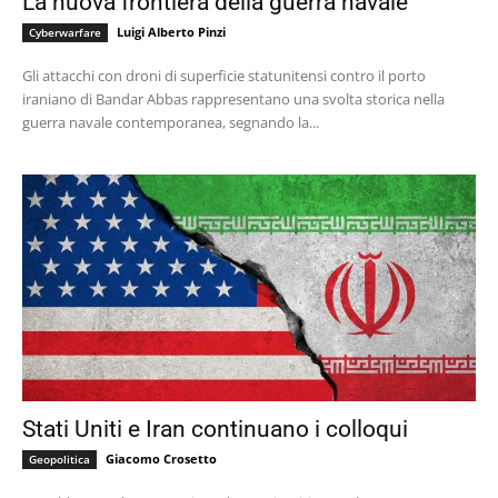
La nuova frontiera della guerra navale
Luigi Alberto Pinzi
Cyberwarfare
Gli attacchi con droni di superficie statunitensi contro il porto
iraniano di Bandar Abbas rappresentano una svolta storica nella
guerra navale contemporanea, segnando la...
Stati Uniti e Iran continuano i colloqui
Giacomo Crosetto
Geopolitica