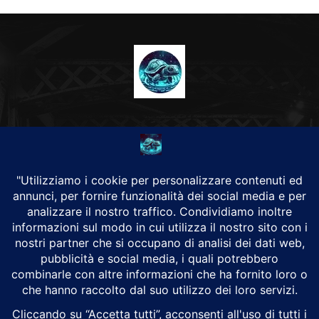
CHI SIAMO
Alground Geopolitica e Cyberwarfare.
Da una idea di Brunilde Trizio
Alground fa parte del Gruppo Trizio
SEGUICI