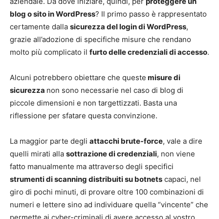
aziendale. Da dove iniziare, quindi, per
proteggere un
blog o sito in WordPress
? Il primo passo è rappresentato
certamente dalla
sicurezza del login di WordPress
,
grazie all’adozione di specifiche misure che rendano
molto più complicato il
furto delle credenziali di accesso
.
Alcuni potrebbero obiettare che queste
misure di
sicurezza
non sono necessarie nel caso di blog di
piccole dimensioni e non targettizzati. Basta una
riflessione per sfatare questa convinzione.
La maggior parte degli
attacchi brute-force
, vale a dire
quelli mirati alla
sottrazione di credenziali
, non viene
fatto manualmente ma attraverso degli specifici
strumenti di scanning distribuiti su botnets
capaci, nel
giro di pochi minuti, di provare oltre 100 combinazioni di
numeri e lettere sino ad individuare quella “vincente” che
permette ai cyber-criminali di avere accesso al vostro