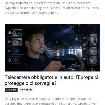
Un bug scoperto da un ricercatore (e da un’IA) La vulnerabilità
“wp2shell” nasce dall’indagine di Adam Kues, ricercatore di sicurezza
presso Assetnote / Searchlight Cyber,...
Telecamere obbligatorie in auto: l’Europa ci
protegge o ci sorveglia?
Alex Trizio
Attualità
Dal 7 luglio 2026 tutte le nuove auto immatricolate nell’Unione
Europea dovranno essere dotate di un sistema di Advanced Driver