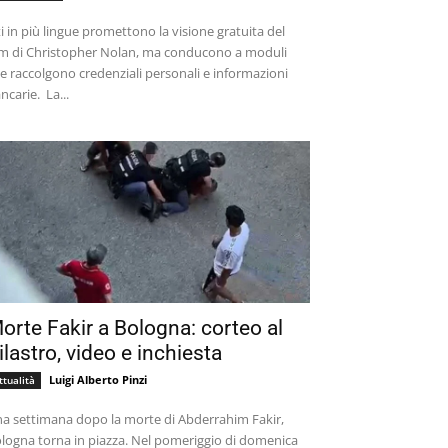
ti in più lingue promettono la visione gratuita del
lm di Christopher Nolan, ma conducono a moduli
e raccolgono credenziali personali e informazioni
bancarie. La...
orte Fakir a Bologna: corteo al
ilastro, video e inchiesta
Luigi Alberto Pinzi
ttualità
a settimana dopo la morte di Abderrahim Fakir,
logna torna in piazza. Nel pomeriggio di domenica