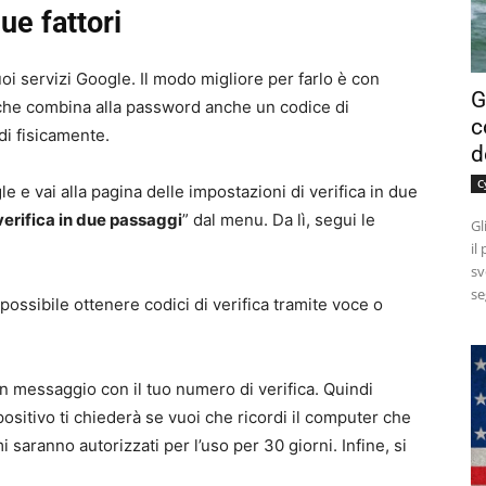
ue fattori
oi servizi Google. Il modo migliore per farlo è con
G
a che combina alla password anche un codice di
c
di fisicamente.
d
C
 e vai alla pagina delle impostazioni di verifica in due
 verifica in due passaggi
” dal menu. Da lì, segui le
Gl
il
sv
se
 possibile ottenere codici di verifica tramite voce o
n messaggio con il tuo numero di verifica. Quindi
spositivo ti chiederà se vuoi che ricordi il computer che
i saranno autorizzati per l’uso per 30 giorni. Infine, si