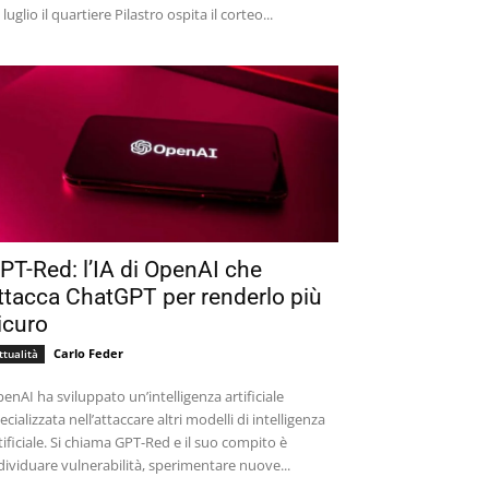
 luglio il quartiere Pilastro ospita il corteo...
PT-Red: l’IA di OpenAI che
ttacca ChatGPT per renderlo più
icuro
Carlo Feder
ttualità
enAI ha sviluppato un’intelligenza artificiale
ecializzata nell’attaccare altri modelli di intelligenza
tificiale. Si chiama GPT-Red e il suo compito è
dividuare vulnerabilità, sperimentare nuove...