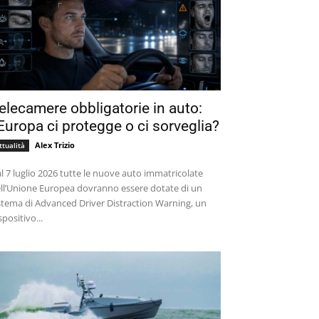
elecamere obbligatorie in auto:
’Europa ci protegge o ci sorveglia?
Alex Trizio
ttualità
l 7 luglio 2026 tutte le nuove auto immatricolate
ll’Unione Europea dovranno essere dotate di un
stema di Advanced Driver Distraction Warning, un
spositivo...