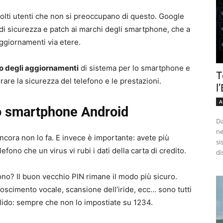
lti utenti che non si preoccupano di questo. Google
i sicurezza e patch ai marchi degli smartphone, che a
 aggiornamenti via etere.
o degli aggiornamenti
di sistema per lo smartphone e
T
orare la sicurezza del telefono e le prestazioni.
l
A
o smartphone Android
Da
ne
ncora non lo fa. E invece è importante: avete più
si
efono che un virus vi rubi i dati della carta di credito.
di
fono? Il buon vecchio PIN rimane il modo più sicuro.
noscimento vocale, scansione dell’iride, ecc… sono tutti
alido: sempre che non lo impostiate su 1234.