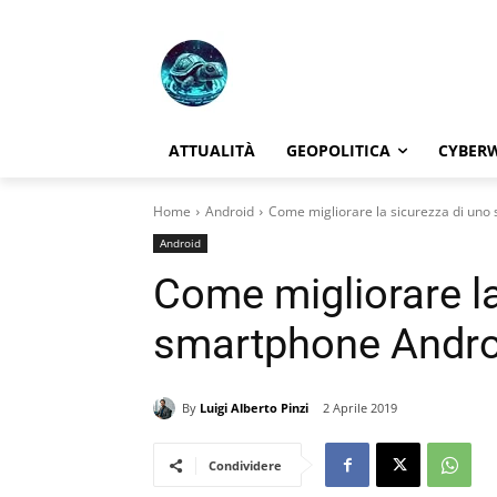
ATTUALITÀ
GEOPOLITICA
CYBER
Home
Android
Come migliorare la sicurezza di un
Android
Come migliorare la
smartphone Andro
By
Luigi Alberto Pinzi
2 Aprile 2019
Condividere