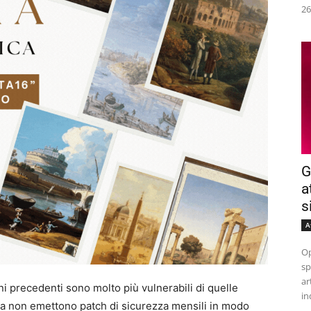
26
G
a
s
A
Op
sp
ar
ni precedenti sono molto più vulnerabili di quelle
in
ra non emettono patch di sicurezza mensili in modo