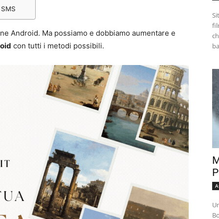
i SMS
Si
fi
hone Android. Ma possiamo e dobbiamo aumentare e
ch
oid
con tutti i metodi possibili.
M
P
A
Un
Bo