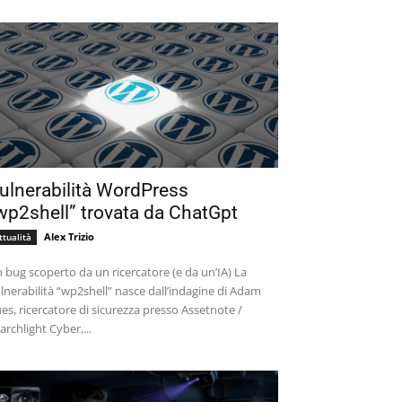
ulnerabilità WordPress
wp2shell” trovata da ChatGpt
Alex Trizio
ttualità
 bug scoperto da un ricercatore (e da un’IA) La
lnerabilità “wp2shell” nasce dall’indagine di Adam
es, ricercatore di sicurezza presso Assetnote /
archlight Cyber,...