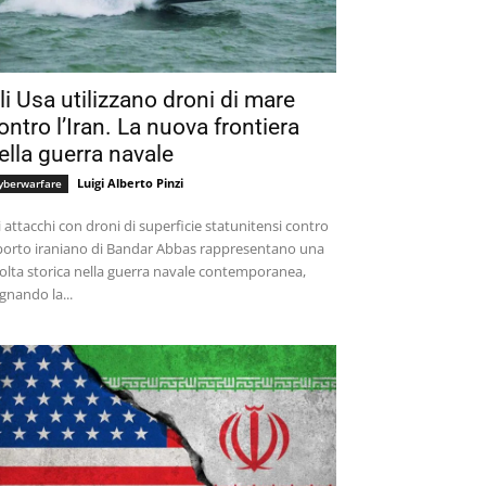
li Usa utilizzano droni di mare
ontro l’Iran. La nuova frontiera
ella guerra navale
Luigi Alberto Pinzi
yberwarfare
i attacchi con droni di superficie statunitensi contro
 porto iraniano di Bandar Abbas rappresentano una
olta storica nella guerra navale contemporanea,
gnando la...