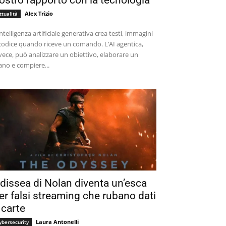
ostro rapporto con la tecnologia
Alex Trizio
ttualità
intelligenza artificiale generativa crea testi, immagini
codice quando riceve un comando. L’AI agentica,
vece, può analizzare un obiettivo, elaborare un
ano e compiere...
dissea di Nolan diventa un’esca
er falsi streaming che rubano dati
 carte
Laura Antonelli
ybersecurity