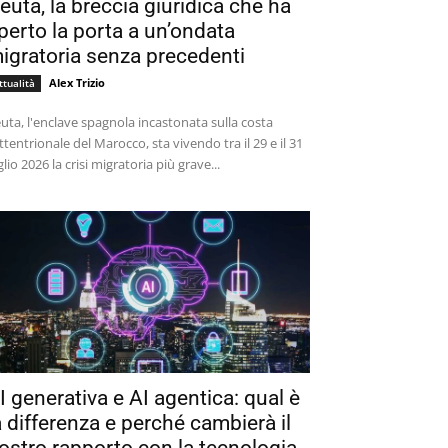
euta, la breccia giuridica che ha
perto la porta a un’ondata
igratoria senza precedenti
Alex Trizio
ttualità
uta, l'enclave spagnola incastonata sulla costa
ttentrionale del Marocco, sta vivendo tra il 29 e il 31
glio 2026 la crisi migratoria più grave...
I generativa e AI agentica: qual è
a differenza e perché cambierà il