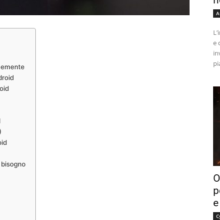
n
A
L’
e 
in
pi
ocemente
droid
oid
d
)
oid
 bisogno
O
p
e
C