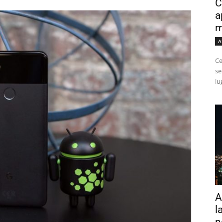
C
a
m
A
Ce
se
lu
A
l