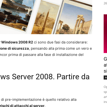
26
er Windows 2008 R2
ci sono due fasi da considerare:
one di sicurezza
, pensando alla prima come un vero e
cor prima di passare alla fase di installazione del
G
a
s
ws Server 2008. Partire da
A
Op
sp
ar
 di pre-implementazione è quello relativo alla
in
rischi di attacchi al server
.