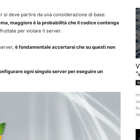
ver si deve partire da una considerazione di base:
ema, maggiore è la probabilità che il codice contenga
uttate per violare il server.
 server,
è fondamentale accertarsi che su questi non
V
onfigurare ogni singolo server per eseguire un
“
A
Un
vu
Ku
Se