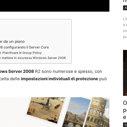
n
A
L’
e 
in
pi
e da un piano
8 configurando il Server Core
 Pianificare le Group Policy
er mettere in sicurezza Windows Server 2008
dows Server 2008
R2 sono numerose e spesso, con
celta delle
impostazioni individuali di protezione
può
O
p
e
C