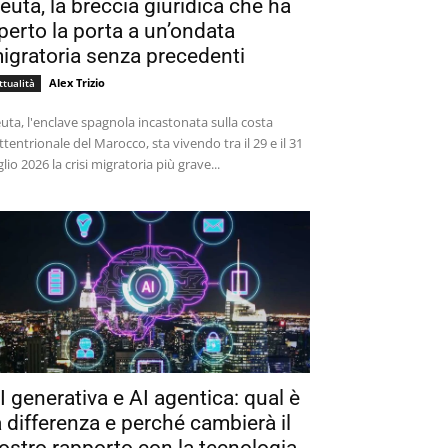
euta, la breccia giuridica che ha
perto la porta a un’ondata
igratoria senza precedenti
Alex Trizio
ttualità
uta, l'enclave spagnola incastonata sulla costa
ttentrionale del Marocco, sta vivendo tra il 29 e il 31
glio 2026 la crisi migratoria più grave...
I generativa e AI agentica: qual è
a differenza e perché cambierà il