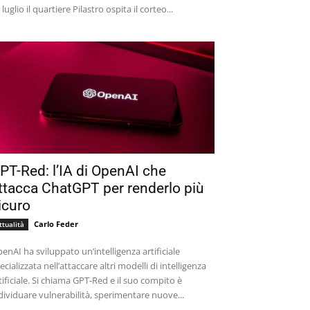
 luglio il quartiere Pilastro ospita il corteo...
PT-Red: l’IA di OpenAI che
ttacca ChatGPT per renderlo più
icuro
Carlo Feder
ttualità
enAI ha sviluppato un’intelligenza artificiale
ecializzata nell’attaccare altri modelli di intelligenza
tificiale. Si chiama GPT-Red e il suo compito è
dividuare vulnerabilità, sperimentare nuove...