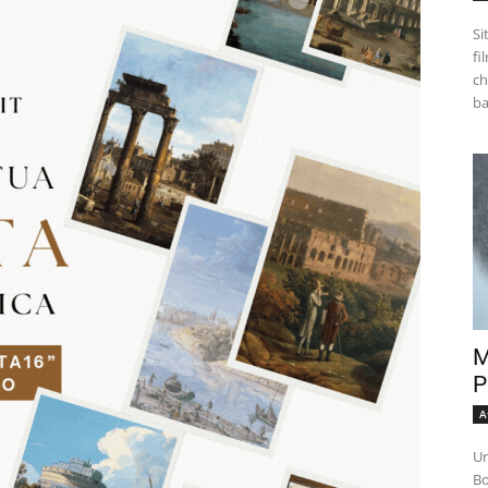
Si
fi
ch
M
P
A
Un
Bo