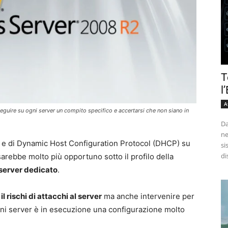
T
l
A
eguire su ogni server un compito specifico e accertarsi che non siano in
Da
ne
 e di Dynamic Host Configuration Protocol (DHCP) su
si
di
sarebbe molto più opportuno sotto il profilo della
n server dedicato
.
il rischi di attacchi al server
ma anche intervenire per
gni server è in esecuzione una configurazione molto