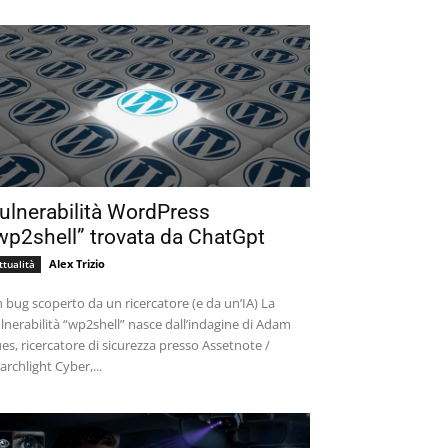
ulnerabilità WordPress
wp2shell” trovata da ChatGpt
Alex Trizio
ttualità
 bug scoperto da un ricercatore (e da un’IA) La
lnerabilità “wp2shell” nasce dall’indagine di Adam
es, ricercatore di sicurezza presso Assetnote /
archlight Cyber,...