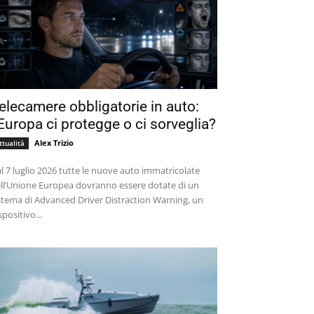
elecamere obbligatorie in auto:
’Europa ci protegge o ci sorveglia?
Alex Trizio
ttualità
l 7 luglio 2026 tutte le nuove auto immatricolate
ll’Unione Europea dovranno essere dotate di un
stema di Advanced Driver Distraction Warning, un
spositivo...