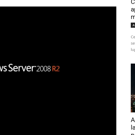
C
a
m
A
Ce
se
lu
A
l