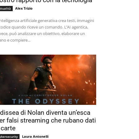
ostro rapporto con la tecnologia
Alex Trizio
ttualità
intelligenza artificiale generativa crea testi, immagini
codice quando riceve un comando. L’AI agentica,
vece, può analizzare un obiettivo, elaborare un
ano e compiere...
dissea di Nolan diventa un’esca
er falsi streaming che rubano dati
 carte
Laura Antonelli
ybersecurity