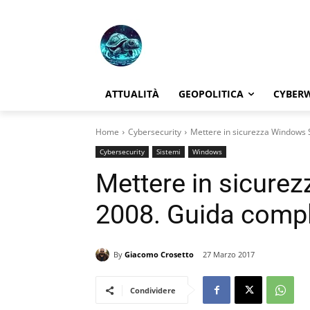
ATTUALITÀ
GEOPOLITICA
CYBER
Home
Cybersecurity
Mettere in sicurezza Windows 
Cybersecurity
Sistemi
Windows
Mettere in sicure
2008. Guida comp
By
Giacomo Crosetto
27 Marzo 2017
Condividere