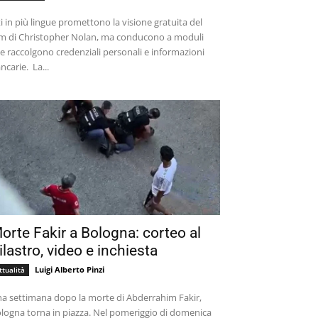
ti in più lingue promettono la visione gratuita del
lm di Christopher Nolan, ma conducono a moduli
e raccolgono credenziali personali e informazioni
bancarie. La...
orte Fakir a Bologna: corteo al
ilastro, video e inchiesta
Luigi Alberto Pinzi
ttualità
a settimana dopo la morte di Abderrahim Fakir,
logna torna in piazza. Nel pomeriggio di domenica