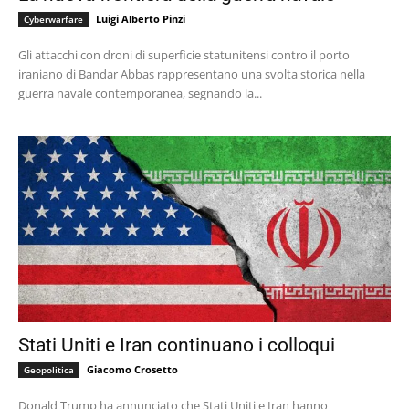
Luigi Alberto Pinzi
Cyberwarfare
Gli attacchi con droni di superficie statunitensi contro il porto
iraniano di Bandar Abbas rappresentano una svolta storica nella
guerra navale contemporanea, segnando la...
Stati Uniti e Iran continuano i colloqui
Giacomo Crosetto
Geopolitica
Donald Trump ha annunciato che Stati Uniti e Iran hanno