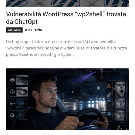
Vulnerabilità WordPress “wp2shell” trovata
da ChatGpt
Alex Trizio
Attualità
Un bug scoperto da un ricercatore (e da un’IA) La vulnerabilità
“wp2shell” nasce dall’indagine di Adam Kues, ricercatore di sicurezza
presso Assetnote / Searchlight Cyber,...