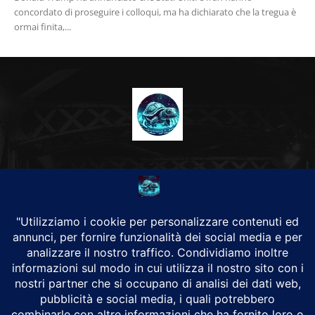
concordato di proseguire i colloqui, ma ha dichiarato che la tregua è
ormai finita,...
CHI SIAMO
Alground Geopolitica e Cyberwarfare.
Da una idea di Brunilde Trizio
Alground fa parte del Gruppo Trizio