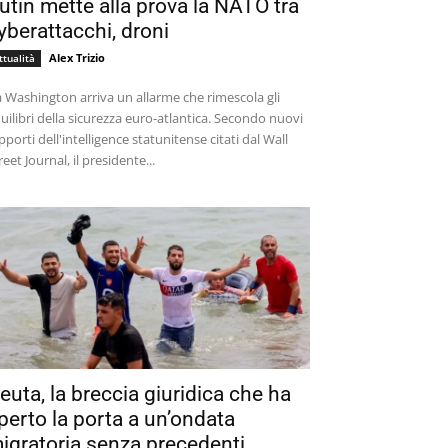
utin mette alla prova la NATO tra
yberattacchi, droni
Alex Trizio
ttualità
 Washington arriva un allarme che rimescola gli
uilibri della sicurezza euro-atlantica. Secondo nuovi
pporti dell'intelligence statunitense citati dal Wall
reet Journal, il presidente...
euta, la breccia giuridica che ha
perto la porta a un’ondata
igratoria senza precedenti