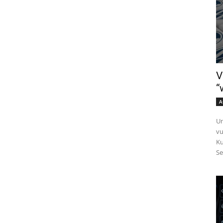
V
“
A
Un
vu
Ku
Se