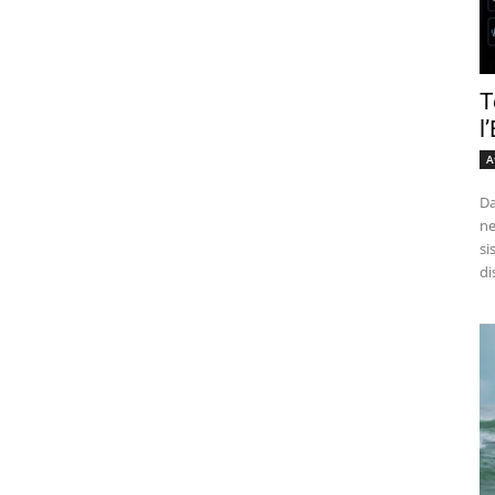
T
l
A
Da
ne
si
di