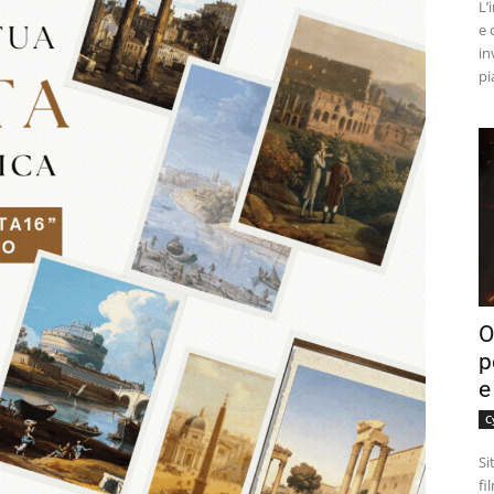
L’
e 
in
pi
O
p
e
C
Si
fi