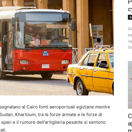
P
c
A
Da
eq
ra
St
segnalano al Cairo fonti aeroportuali egiziane mentre
l Sudan, Khartoum, tra le forze armate e le forze di
C
spari e il rumore dell’artiglieria pesante si sentono
a
ali.
m