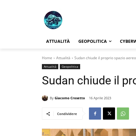
ATTUALITÀ
GEOPOLITICA
CYBER
Home
Attualità
Sudan chiude il proprio spazio aereo
Attualità
Geopolitica
Sudan chiude il pr
By
Giacomo Crosetto
16 Aprile 2023
Condividere