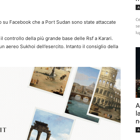
A
Ce
to su Facebook che a Port Sudan sono state attaccate
se
lu
l controllo della più grande base delle Rsf a Karari.
 aereo Sukhoi dell’esercito. Intanto il consiglio della
A
l
n
A