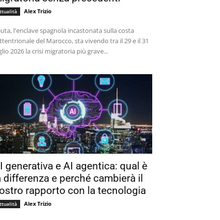
Alex Trizio
ttualità
uta, l'enclave spagnola incastonata sulla costa
ttentrionale del Marocco, sta vivendo tra il 29 e il 31
glio 2026 la crisi migratoria più grave...
I generativa e AI agentica: qual è
a differenza e perché cambierà il
ostro rapporto con la tecnologia
Alex Trizio
ttualità