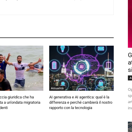
G
a
s
A
Attualità
Op
sp
ccia giuridica che ha
AI generativa e AI agentica: qual è la
ar
ta a un’ondata migratoria
differenza e perché cambierà il nostro
in
denti
rapporto con la tecnologia