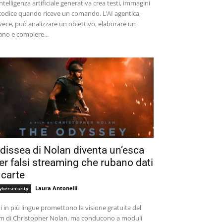
intelligenza artificiale generativa crea testi, immagini
codice quando riceve un comando. L’AI agentica,
vece, può analizzare un obiettivo, elaborare un
ano e compiere...
dissea di Nolan diventa un’esca
er falsi streaming che rubano dati
 carte
Laura Antonelli
ybersecurity
ti in più lingue promettono la visione gratuita del
lm di Christopher Nolan, ma conducono a moduli