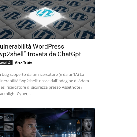
ulnerabilità WordPress
wp2shell” trovata da ChatGpt
Alex Trizio
ttualità
 bug scoperto da un ricercatore (e da un’IA) La
lnerabilità “wp2shell” nasce dall’indagine di Adam
es, ricercatore di sicurezza presso Assetnote /
archlight Cyber,...