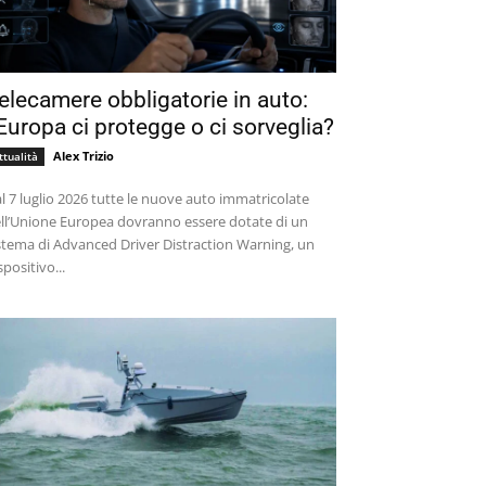
elecamere obbligatorie in auto:
’Europa ci protegge o ci sorveglia?
Alex Trizio
ttualità
l 7 luglio 2026 tutte le nuove auto immatricolate
ll’Unione Europea dovranno essere dotate di un
stema di Advanced Driver Distraction Warning, un
spositivo...