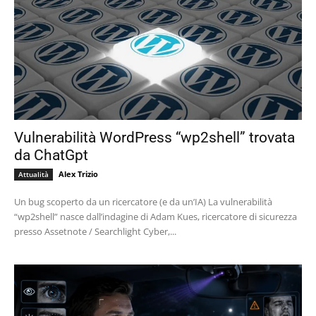
Vulnerabilità WordPress “wp2shell” trovata
da ChatGpt
Alex Trizio
Attualità
Un bug scoperto da un ricercatore (e da un’IA) La vulnerabilità
“wp2shell” nasce dall’indagine di Adam Kues, ricercatore di sicurezza
presso Assetnote / Searchlight Cyber,...