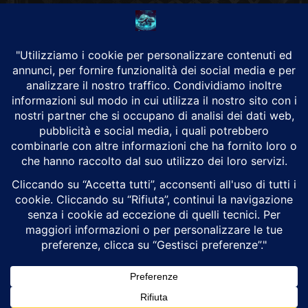
CHI SIAMO
Alground Geopolitica e Cyberwarfare.
Da una idea di Brunilde Trizio
Alground fa parte del Gruppo Trizio
SEGUICI
Alground - Testata di Art Consulting - P.iva 02701880995 - Genova -
Roma
Attualità
Geopolitica
Cyberwarfare
Cybersecurity