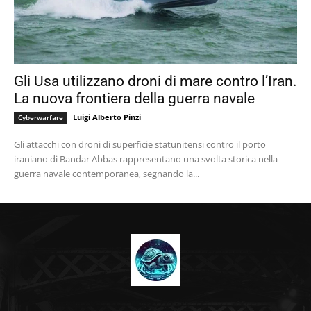
Gli Usa utilizzano droni di mare contro l’Iran.
La nuova frontiera della guerra navale
Luigi Alberto Pinzi
Cyberwarfare
Gli attacchi con droni di superficie statunitensi contro il porto
iraniano di Bandar Abbas rappresentano una svolta storica nella
guerra navale contemporanea, segnando la...