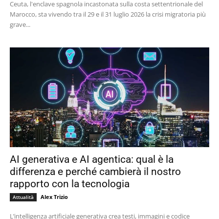
Ceuta, l'enclave spagnola incastonata sulla costa settentrionale del
Marocco, sta vivendo tra il 29 e il 31 luglio 2026 la crisi migratoria più
grave...
AI generativa e AI agentica: qual è la
differenza e perché cambierà il nostro
rapporto con la tecnologia
Alex Trizio
Attualità
L’intelligenza artificiale generativa crea testi, immagini e codice