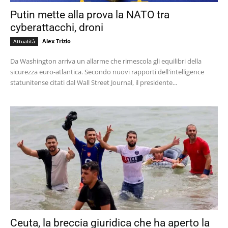
Putin mette alla prova la NATO tra
cyberattacchi, droni
Alex Trizio
Attualità
Da Washington arriva un allarme che rimescola gli equilibri della
sicurezza euro-atlantica. Secondo nuovi rapporti dell'intelligence
statunitense citati dal Wall Street Journal, il presidente...
Ceuta, la breccia giuridica che ha aperto la