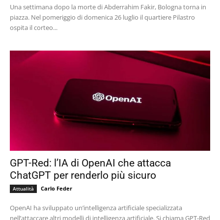
Una settimana dopo la morte di Abderrahim Fakir, Bologna torna in
piazza. Nel pomeriggio di domenica 26 luglio il quartiere Pilastro
ospita il corteo...
GPT-Red: l’IA di OpenAI che attacca
ChatGPT per renderlo più sicuro
Carlo Feder
Attualità
OpenAI ha sviluppato un’intelligenza artificiale specializzata
nell’attaccare altri modelli di intelligenza artificiale. Si chiama GPT-Red