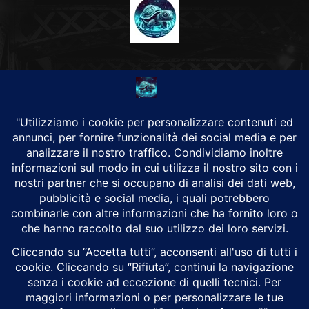
CHI SIAMO
Alground Geopolitica e Cyberwarfare.
Da una idea di Brunilde Trizio
Alground fa parte del Gruppo Trizio
SEGUICI