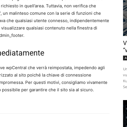
richiesto in quell’area. Tuttavia, non verifica che
e”, un malinteso comune con la serie di funzioni che
icava che qualsiasi utente connesso, indipendentemente
visualizzare qualsiasi contenuto nella finestra di
dmin_footer.
V
“
mediatamente
A
iave wpCentral che verrà reimpostata, impedendo agli
Un
izzato al sito poiché la chiave di connessione
vu
Ku
mpromessa. Per questi motivi, consigliamo vivamente
Se
 possibile per garantire che il sito sia al sicuro.