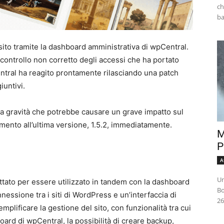
ch
 sito tramite la dashboard amministrativa di wpCentral.
controllo non corretto degli accessi che ha portato
Central ha reagito prontamente rilasciando una patch
iuntivi.
a gravità che potrebbe causare un grave impatto sul
ento all’ultima versione, 1.5.2, immediatamente.
M
P
A
Un
tato per essere utilizzato in tandem con la dashboard
Bo
nessione tra i siti di WordPress e un’interfaccia di
26
mplificare la gestione del sito, con funzionalità tra cui
oard di wpCentral, la possibilità di creare backup,