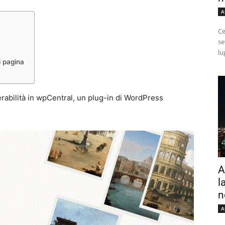
A
Ce
se
lu
i pagina
erabilità in wpCentral, un plug-in di WordPress
A
l
n
A