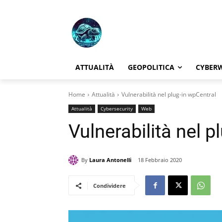
ATTUALITÀ
GEOPOLITICA
CYBER
Home
Attualità
Vulnerabilità nel plug-in wpCentral
Attualità
Cybersecurity
Web
Vulnerabilità nel p
By
Laura Antonelli
18 Febbraio 2020
Condividere