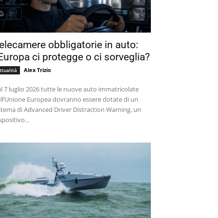
elecamere obbligatorie in auto:
’Europa ci protegge o ci sorveglia?
Alex Trizio
ttualità
l 7 luglio 2026 tutte le nuove auto immatricolate
ll’Unione Europea dovranno essere dotate di un
stema di Advanced Driver Distraction Warning, un
spositivo...