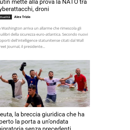
utin mette alla prova la NATO tra
yberattacchi, droni
Alex Trizio
ttualità
 Washington arriva un allarme che rimescola gli
uilibri della sicurezza euro-atlantica. Secondo nuovi
pporti dell'intelligence statunitense citati dal Wall
reet Journal, il presidente...
euta, la breccia giuridica che ha
perto la porta a un’ondata
igratoria senza precedenti