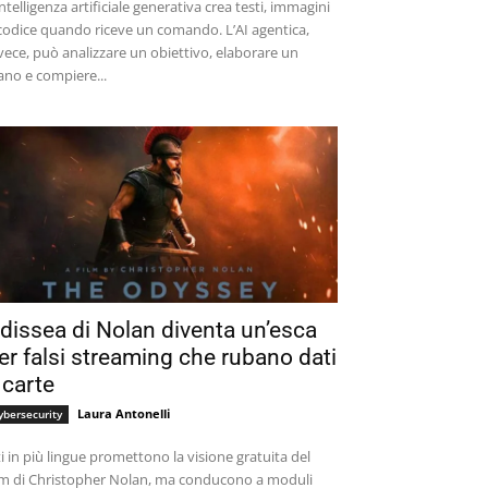
intelligenza artificiale generativa crea testi, immagini
codice quando riceve un comando. L’AI agentica,
vece, può analizzare un obiettivo, elaborare un
ano e compiere...
dissea di Nolan diventa un’esca
er falsi streaming che rubano dati
 carte
Laura Antonelli
ybersecurity
ti in più lingue promettono la visione gratuita del
lm di Christopher Nolan, ma conducono a moduli