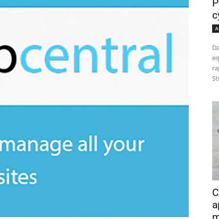
P
c
A
Da
eq
ra
St
C
a
m