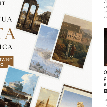
L’
e 
in
pi
O
p
e
C
Si
fi