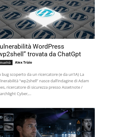
ulnerabilità WordPress
wp2shell” trovata da ChatGpt
Alex Trizio
ttualità
 bug scoperto da un ricercatore (e da un’IA) La
lnerabilità “wp2shell” nasce dall’indagine di Adam
es, ricercatore di sicurezza presso Assetnote /
archlight Cyber,...