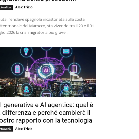
Alex Trizio
ttualità
uta, l'enclave spagnola incastonata sulla costa
ttentrionale del Marocco, sta vivendo tra il 29 e il 31
glio 2026 la crisi migratoria più grave...
I generativa e AI agentica: qual è
a differenza e perché cambierà il
ostro rapporto con la tecnologia
Alex Trizio
ttualità