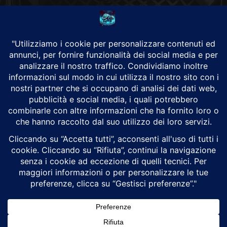
CHI SIAMO
Alground Geopolitica e Cyberwarfare.
Da una idea di Brunilde Trizio
Alground fa parte del Gruppo Trizio
SEGUICI
Alground - Testata di Art Consulting - P.iva 02701880995 - Genova -
Roma
Attualità
Geopolitica
Cyberwarfare
Cybersecurity