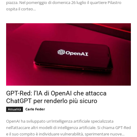
piazza. Nel pomeriggio di domenica 26 luglio il quartiere Pilastro
ospita il corteo...
GPT-Red: l’IA di OpenAI che attacca
ChatGPT per renderlo più sicuro
Carlo Feder
Attualità
OpenAI ha sviluppato un’intelligenza artificiale specializzata
nell’attaccare altri modelli di intelligenza artificiale. Si chiama GPT-Red
e il suo compito è individuare vulnerabilità, sperimentare nuove...