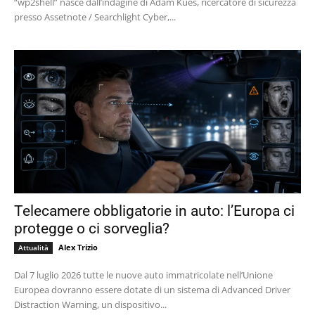
“wp2shell” nasce dall’indagine di Adam Kues, ricercatore di sicurezza
presso Assetnote / Searchlight Cyber,...
Telecamere obbligatorie in auto: l’Europa ci
protegge o ci sorveglia?
Alex Trizio
Attualità
Dal 7 luglio 2026 tutte le nuove auto immatricolate nell’Unione
Europea dovranno essere dotate di un sistema di Advanced Driver
Distraction Warning, un dispositivo...