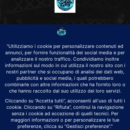
CHI SIAMO
Alground Geopolitica e Cyberwarfare.
Da una idea di Brunilde Trizio
Alground fa parte del Gruppo Trizio
SEGUICI