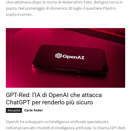
Una settimana dopo la morte di Abderrahim Fakir, Bologna torna in
piazza. Nel pomeriggio di domenica 26 luglio il quartiere Pilastro
ospita il corteo...
GPT-Red: l’IA di OpenAI che attacca
ChatGPT per renderlo più sicuro
Carlo Feder
Attualità
OpenAI ha sviluppato un’intelligenza artificiale specializzata
nell’attaccare altri modelli di intelligenza artificiale. Si chiama GPT-Red