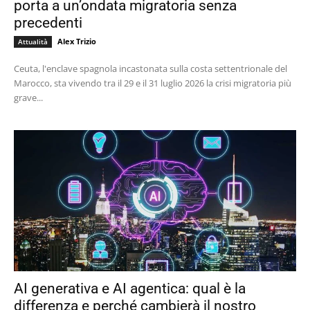
porta a un’ondata migratoria senza
precedenti
Alex Trizio
Attualità
Ceuta, l'enclave spagnola incastonata sulla costa settentrionale del
Marocco, sta vivendo tra il 29 e il 31 luglio 2026 la crisi migratoria più
grave...
AI generativa e AI agentica: qual è la
differenza e perché cambierà il nostro