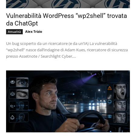
Vulnerabilità WordPress “wp2shell” trovata
da ChatGpt
Alex Trizio
Attualità
Un bug scoperto da un ricercatore (e da un’IA) La vulnerabilità
“wp2shell” nasce dall’indagine di Adam Kues, ricercatore di sicurezza
presso Assetnote / Searchlight Cyber,...