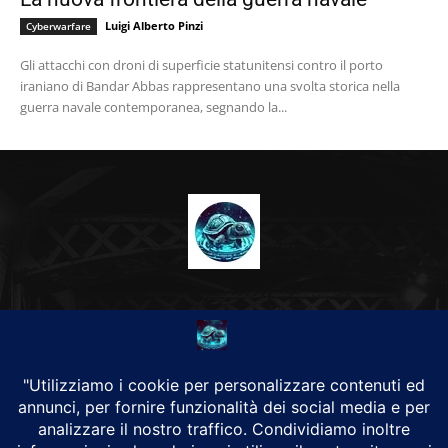
Luigi Alberto Pinzi
Cyberwarfare
Gli attacchi con droni di superficie statunitensi contro il porto
iraniano di Bandar Abbas rappresentano una svolta storica nella
guerra navale contemporanea, segnando la...
CHI SIAMO
Alground Geopolitica e Cyberwarfare.
Da una idea di Brunilde Trizio