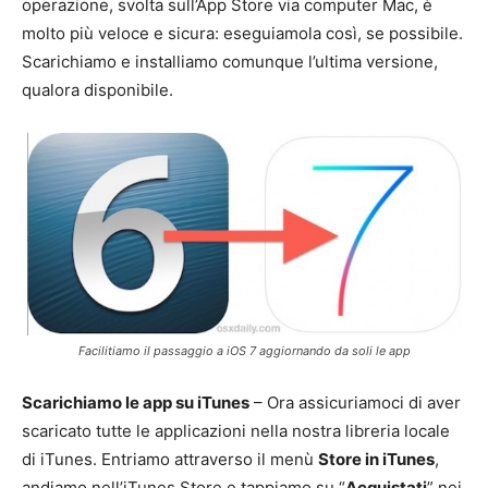
operazione, svolta sull’App Store via computer Mac, è
molto più veloce e sicura: eseguiamola così, se possibile.
Scarichiamo e installiamo comunque l’ultima versione,
qualora disponibile.
Facilitiamo il passaggio a iOS 7 aggiornando da soli le app
Scarichiamo le app su iTunes
– Ora assicuriamoci di aver
scaricato tutte le applicazioni nella nostra libreria locale
di iTunes. Entriamo attraverso il menù
Store in iTunes
,
andiamo nell’iTunes Store e tappiamo su “
Acquistati
” nei