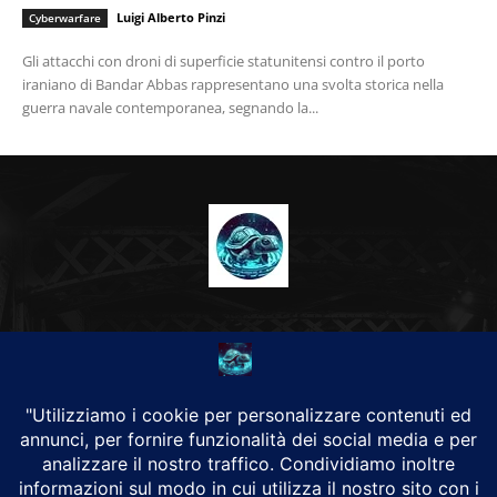
Luigi Alberto Pinzi
Cyberwarfare
Gli attacchi con droni di superficie statunitensi contro il porto
iraniano di Bandar Abbas rappresentano una svolta storica nella
guerra navale contemporanea, segnando la...
CHI SIAMO
Alground Geopolitica e Cyberwarfare.
Da una idea di Brunilde Trizio
Alground fa parte del Gruppo Trizio