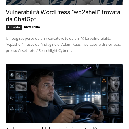
Vulnerabilità WordPress “wp2shell” trovata
da ChatGpt
Alex Trizio
Attualità
Un bug scoperto da un ricercatore (e da un’IA) La vulnerabilità
“wp2shell” nasce dall’indagine di Adam Kues, ricercatore di sicurezza
presso Assetnote / Searchlight Cyber,...