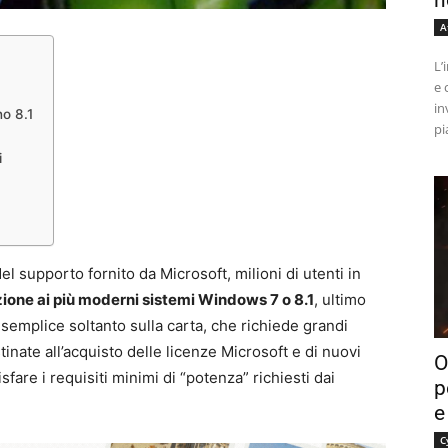
n
A
L’
e 
in
o 8.1
pi
i
del supporto fornito da Microsoft, milioni di utenti in
ione ai più moderni sistemi Windows 7 o 8.1
, ultimo
emplice soltanto sulla carta, che richiede grandi
nate all’acquisto delle licenze Microsoft e di nuovi
O
are i requisiti minimi di “potenza” richiesti dai
p
e
C