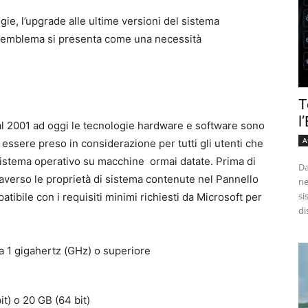
gie, l’upgrade alle ultime versioni del sistema
suo emblema si presenta come una necessità
T
l
al 2001 ad oggi le tecnologie hardware e software sono
A
ssere preso in considerazione per tutti gli utenti che
sistema operativo su macchine ormai datate. Prima di
Da
traverso le proprietà di sistema contenute nel Pannello
ne
si
atibile con i requisiti minimi richiesti da Microsoft per
di
da 1 gigahertz (GHz) o superiore
it) o 20 GB (64 bit)