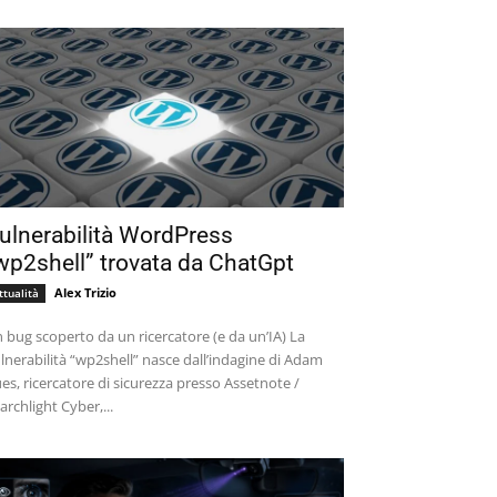
ulnerabilità WordPress
wp2shell” trovata da ChatGpt
Alex Trizio
ttualità
 bug scoperto da un ricercatore (e da un’IA) La
lnerabilità “wp2shell” nasce dall’indagine di Adam
es, ricercatore di sicurezza presso Assetnote /
archlight Cyber,...