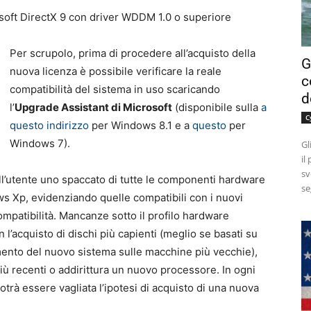
osoft DirectX 9 con driver WDDM 1.0 o superiore
Per scrupolo, prima di procedere all’acquisto della
G
nuova licenza è possibile verificare la reale
c
compatibilità del sistema in uso scaricando
d
l’
Upgrade Assistant di Microsoft
(disponibile sulla
a
C
questo indirizzo
per Windows 8.1 e a
questo
per
Windows 7).
Gl
il
sv
all’utente uno spaccato di tutte le componenti hardware
se
ws Xp, evidenziando quelle compatibili con i nuovi
ompatibilità. Mancanze sotto il profilo hardware
’acquisto di dischi più capienti (meglio se basati su
mento del nuovo sistema sulle macchine più vecchie),
iù recenti o addirittura un nuovo processore. In ogni
otrà essere vagliata l’ipotesi di acquisto di una nuova