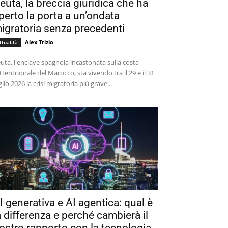
euta, la breccia giuridica che ha
perto la porta a un’ondata
igratoria senza precedenti
Alex Trizio
ttualità
uta, l'enclave spagnola incastonata sulla costa
ttentrionale del Marocco, sta vivendo tra il 29 e il 31
glio 2026 la crisi migratoria più grave...
I generativa e AI agentica: qual è
a differenza e perché cambierà il