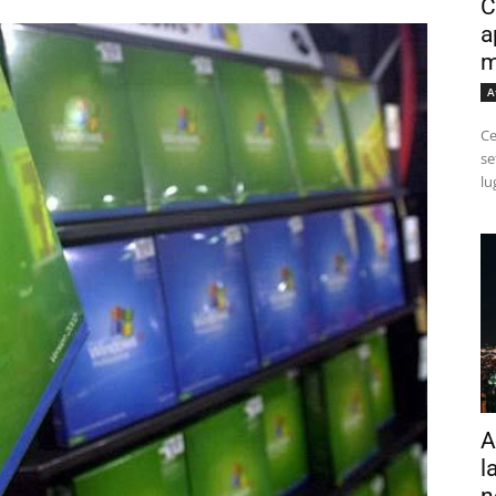
C
a
m
A
Ce
se
lu
A
l