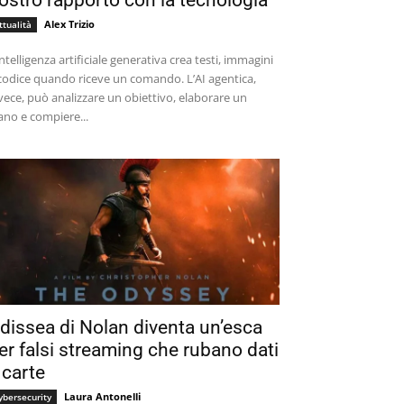
ostro rapporto con la tecnologia
Alex Trizio
ttualità
intelligenza artificiale generativa crea testi, immagini
codice quando riceve un comando. L’AI agentica,
vece, può analizzare un obiettivo, elaborare un
ano e compiere...
dissea di Nolan diventa un’esca
er falsi streaming che rubano dati
 carte
Laura Antonelli
ybersecurity