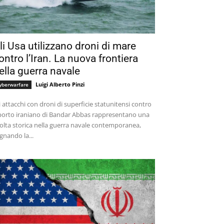
li Usa utilizzano droni di mare
ontro l’Iran. La nuova frontiera
ella guerra navale
Luigi Alberto Pinzi
yberwarfare
i attacchi con droni di superficie statunitensi contro
 porto iraniano di Bandar Abbas rappresentano una
olta storica nella guerra navale contemporanea,
gnando la...