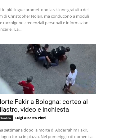
ti in più lingue promettono la visione gratuita del
lm di Christopher Nolan, ma conducono a moduli
e raccolgono credenziali personali e informazioni
bancarie. La...
orte Fakir a Bologna: corteo al
ilastro, video e inchiesta
Luigi Alberto Pinzi
ttualità
a settimana dopo la morte di Abderrahim Fakir,
logna torna in piazza. Nel pomeriggio di domenica