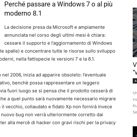
Perché passare a Windows 7 o al più
moderno 8.1
La decisione presa da Microsoft e ampiamente
annunciata nel corso degli ultimi mesi è chiara:
cessare il supporto e l’aggiornamento di Windows
le spalle) e concentrare tutte le risorse sullo sviluppo
erni, nella fattispecie le versioni 7 e la 8.1.
V
“
nel 2006, inizia ad apparire obsoleto: l’eventuale
A
ativo, benchè possa rappresentare un leggero
via fuori luogo se si pensa che il prodotto cesserà di
Un
 che a quel punto sarà nuovamente necessario migrare
vu
Ku
il vecchio, collaudato e fidato Xp non fornirà invece
Se
i nuovo bug non verrà ulteriormente corretto dai
 alla mercè di hacker con gravi rischi per la privacy