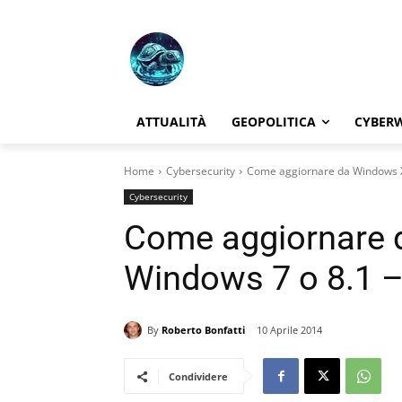
ATTUALITÀ
GEOPOLITICA
CYBER
Home
Cybersecurity
Come aggiornare da Windows X
Cybersecurity
Come aggiornare 
Windows 7 o 8.1 –
By
Roberto Bonfatti
10 Aprile 2014
Condividere