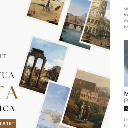
Si
fi
ch
M
P
A
Un
Bo