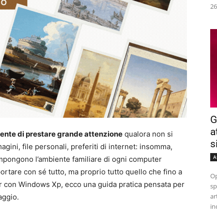
26
G
a
utente di prestare grande attenzione
qualora non si
s
ini, file personali, preferiti di internet: insomma,
A
ompongono l’ambiente familiare di ogni computer
portare con sé tutto, ma proprio tutto quello che fino a
Op
r con Windows Xp, ecco una guida pratica pensata per
sp
ar
aggio.
in