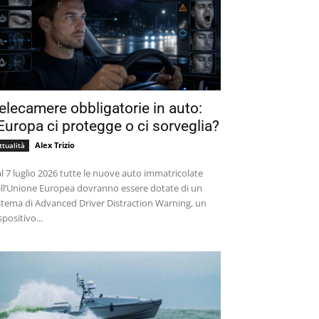
elecamere obbligatorie in auto:
’Europa ci protegge o ci sorveglia?
Alex Trizio
ttualità
l 7 luglio 2026 tutte le nuove auto immatricolate
ll’Unione Europea dovranno essere dotate di un
stema di Advanced Driver Distraction Warning, un
spositivo...