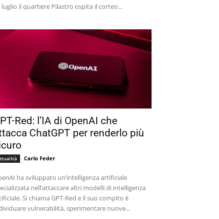
 luglio il quartiere Pilastro ospita il corteo...
PT-Red: l’IA di OpenAI che
ttacca ChatGPT per renderlo più
icuro
Carlo Feder
ttualità
enAI ha sviluppato un’intelligenza artificiale
ecializzata nell’attaccare altri modelli di intelligenza
tificiale. Si chiama GPT-Red e il suo compito è
dividuare vulnerabilità, sperimentare nuove...