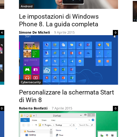
Android
Le impostazioni di Windows
Phone 8. La guida completa
Simone De Micheli
-
9 Aprile 2015
4
0
Cybersecurity
Personalizzare la schermata Start
di Win 8
Roberto Bonfatti
-
7 Aprile 2015
0
0