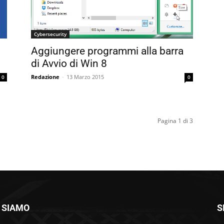
Cybersecurity
Aggiungere programmi alla barra
di Avvio di Win 8
Redazione
-
13 Marzo 2015
0
0
Pagina 1 di 3
 SIAMO
S