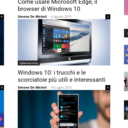
Come usare Microsoft Edge, il
browser di Windows 10
Simone De Micheli
-
4 Agosto 2015
0
2
Cybersecurity
Windows 10: i trucchi e le
scorciatoie più utili e interessanti
Simone De Micheli
-
10 Luglio 2015
0
0