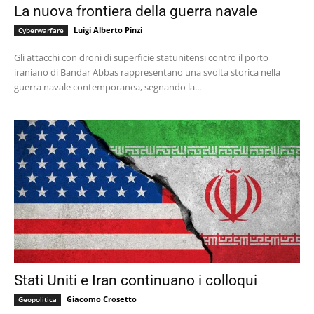
La nuova frontiera della guerra navale
Luigi Alberto Pinzi
Cyberwarfare
Gli attacchi con droni di superficie statunitensi contro il porto
iraniano di Bandar Abbas rappresentano una svolta storica nella
guerra navale contemporanea, segnando la...
Stati Uniti e Iran continuano i colloqui
Giacomo Crosetto
Geopolitica