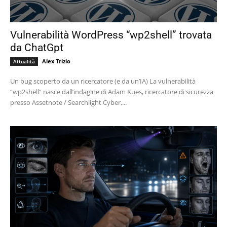
Vulnerabilità WordPress “wp2shell” trovata
da ChatGpt
Alex Trizio
Attualità
Un bug scoperto da un ricercatore (e da un’IA) La vulnerabilità
“wp2shell” nasce dall’indagine di Adam Kues, ricercatore di sicurezza
presso Assetnote / Searchlight Cyber,...