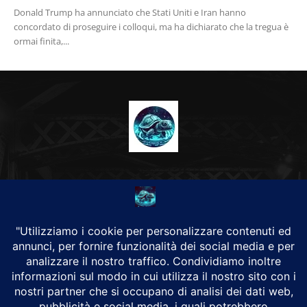
Donald Trump ha annunciato che Stati Uniti e Iran hanno
concordato di proseguire i colloqui, ma ha dichiarato che la tregua è
ormai finita,...
CHI SIAMO
Alground Geopolitica e Cyberwarfare.
Da una idea di Brunilde Trizio
Alground fa parte del Gruppo Trizio