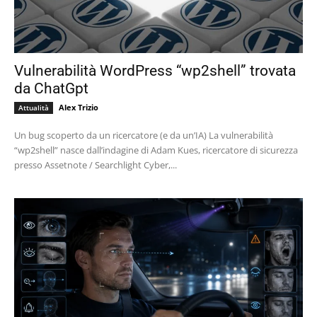
Vulnerabilità WordPress “wp2shell” trovata
da ChatGpt
Alex Trizio
Attualità
Un bug scoperto da un ricercatore (e da un’IA) La vulnerabilità
“wp2shell” nasce dall’indagine di Adam Kues, ricercatore di sicurezza
presso Assetnote / Searchlight Cyber,...