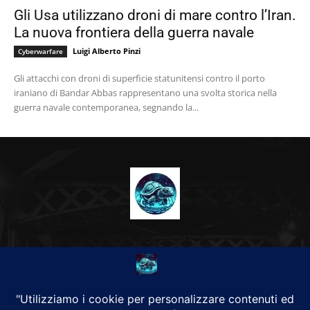
Gli Usa utilizzano droni di mare contro l’Iran.
La nuova frontiera della guerra navale
Luigi Alberto Pinzi
Cyberwarfare
Gli attacchi con droni di superficie statunitensi contro il porto
iraniano di Bandar Abbas rappresentano una svolta storica nella
guerra navale contemporanea, segnando la...
CHI SIAMO
Alground Geopolitica e Cyberwarfare.