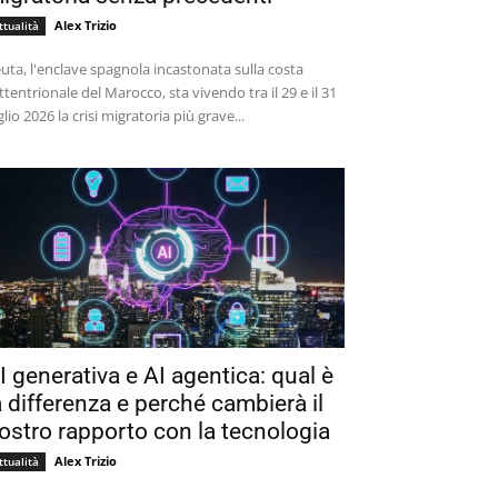
Alex Trizio
ttualità
uta, l'enclave spagnola incastonata sulla costa
ttentrionale del Marocco, sta vivendo tra il 29 e il 31
glio 2026 la crisi migratoria più grave...
I generativa e AI agentica: qual è
a differenza e perché cambierà il
ostro rapporto con la tecnologia
Alex Trizio
ttualità