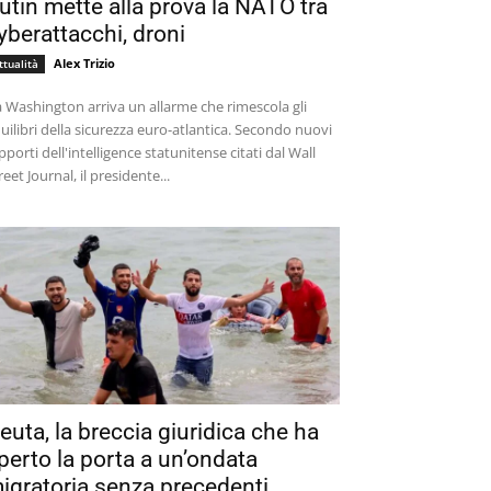
utin mette alla prova la NATO tra
yberattacchi, droni
Alex Trizio
ttualità
 Washington arriva un allarme che rimescola gli
uilibri della sicurezza euro-atlantica. Secondo nuovi
pporti dell'intelligence statunitense citati dal Wall
reet Journal, il presidente...
euta, la breccia giuridica che ha
perto la porta a un’ondata
igratoria senza precedenti