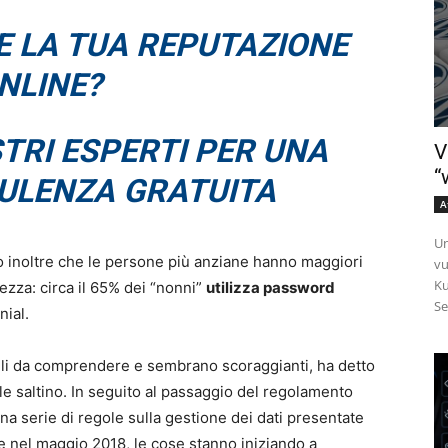
E LA TUA REPUTAZIONE
NLINE?
TRI ESPERTI PER UNA
V
“
ULENZA GRATUITA
A
Un
 inoltre che le persone più anziane hanno maggiori
vu
Ku
urezza: circa il 65% dei “nonni”
utilizza password
Se
nial.
icili da comprendere e sembrano scoraggianti, ha detto
 le saltino. In seguito al passaggio del regolamento
na serie di regole sulla gestione dei dati presentate
e nel maggio 2018, le cose stanno iniziando a