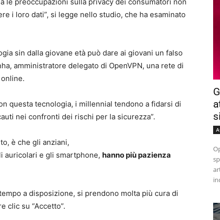
, ma le preoccupazioni sulla privacy dei consumatori non
e i loro dati”, si legge nello studio, che ha esaminato
ia sin dalla giovane età può dare ai giovani un falso
nha, amministratore delegato di OpenVPN, una rete di
 online.
G
a
 questa tecnologia, i millennial tendono a fidarsi di
s
auti nei confronti dei rischi per la sicurezza”.
A
, è che gli anziani,
Op
li auricolari e gli smartphone,
hanno più pazienza
sp
ar
in
tempo a disposizione, si prendono molta più cura di
re clic su “Accetto”.