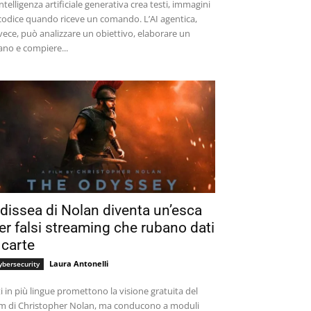
intelligenza artificiale generativa crea testi, immagini
codice quando riceve un comando. L’AI agentica,
vece, può analizzare un obiettivo, elaborare un
ano e compiere...
dissea di Nolan diventa un’esca
er falsi streaming che rubano dati
 carte
Laura Antonelli
ybersecurity
ti in più lingue promettono la visione gratuita del
lm di Christopher Nolan, ma conducono a moduli