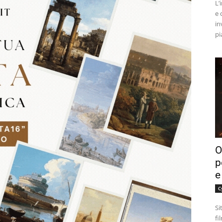
L’
e 
in
pi
O
p
e
C
Si
fi