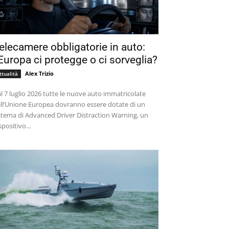
elecamere obbligatorie in auto:
’Europa ci protegge o ci sorveglia?
Alex Trizio
ttualità
l 7 luglio 2026 tutte le nuove auto immatricolate
ll’Unione Europea dovranno essere dotate di un
stema di Advanced Driver Distraction Warning, un
spositivo...