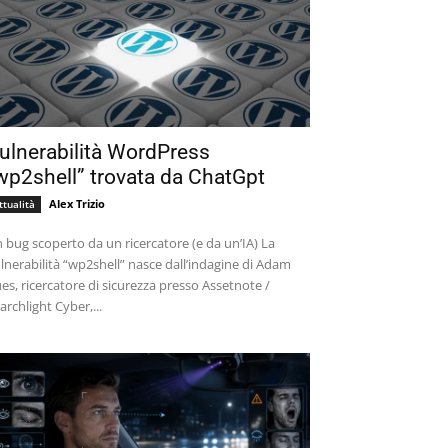
ulnerabilità WordPress
wp2shell” trovata da ChatGpt
Alex Trizio
ttualità
 bug scoperto da un ricercatore (e da un’IA) La
lnerabilità “wp2shell” nasce dall’indagine di Adam
es, ricercatore di sicurezza presso Assetnote /
archlight Cyber,...