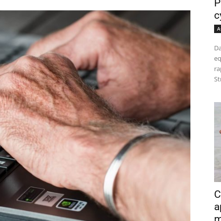
P
c
A
Da
eq
ra
St
C
a
m