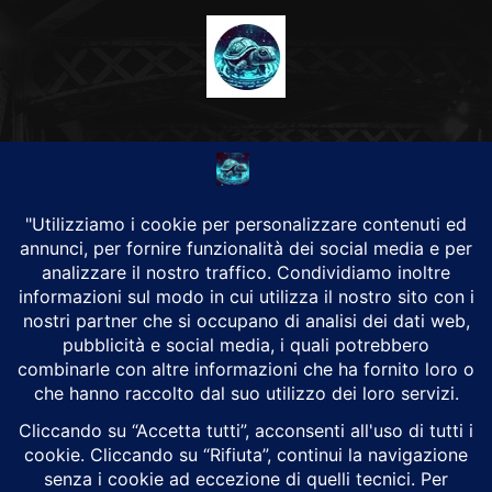
CHI SIAMO
Alground Geopolitica e Cyberwarfare.
Da una idea di Brunilde Trizio
Alground fa parte del Gruppo Trizio
SEGUICI