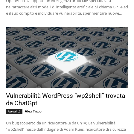
OpenAI ha sviluppato un’intelligenza artificiale specializzata
nell’attaccare altri modelli di intelligenza artificiale. Si chiama GPT-Red
e il suo compito è individuare vulnerabilità, sperimentare nuove...
Vulnerabilità WordPress “wp2shell” trovata
da ChatGpt
Alex Trizio
Attualità
Un bug scoperto da un ricercatore (e da un’IA) La vulnerabilità
“wp2shell” nasce dall’indagine di Adam Kues, ricercatore di sicurezza