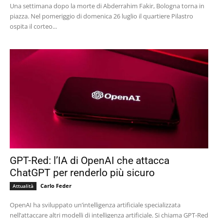
Una settimana dopo la morte di Abderrahim Fakir, Bologna torna in
piazza. Nel pomeriggio di domenica 26 luglio il quartiere Pilastro
ospita il corteo...
GPT-Red: l’IA di OpenAI che attacca
ChatGPT per renderlo più sicuro
Carlo Feder
Attualità
OpenAI ha sviluppato un’intelligenza artificiale specializzata
nell’attaccare altri modelli di intelligenza artificiale. Si chiama GPT-Red