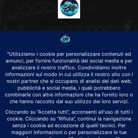
CHI SIAMO
Alground Geopolitica e Cyberwarfare.
Da una idea di Brunilde Trizio
Alground fa parte del Gruppo Trizio
SEGUICI