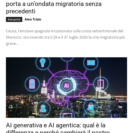
porta a un’ondata migratoria senza
precedenti
Alex Trizio
Attualità
Ceuta, l'enclave spagnola incastonata sulla costa settentrionale del
Marocco, sta vivendo tra il 29 e il 31 luglio 2026 la crisi migratoria più
grave...
AI generativa e AI agentica: qual è la
differenza e perché cambierà il nostro