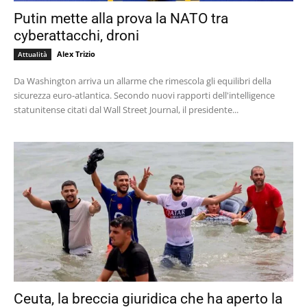
Putin mette alla prova la NATO tra
cyberattacchi, droni
Alex Trizio
Attualità
Da Washington arriva un allarme che rimescola gli equilibri della
sicurezza euro-atlantica. Secondo nuovi rapporti dell'intelligence
statunitense citati dal Wall Street Journal, il presidente...
Ceuta, la breccia giuridica che ha aperto la