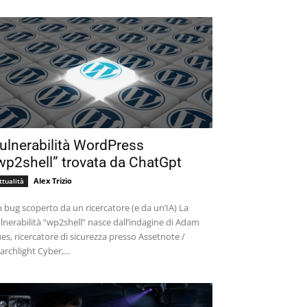
ulnerabilità WordPress
wp2shell” trovata da ChatGpt
Alex Trizio
ttualità
 bug scoperto da un ricercatore (e da un’IA) La
lnerabilità “wp2shell” nasce dall’indagine di Adam
es, ricercatore di sicurezza presso Assetnote /
archlight Cyber,...