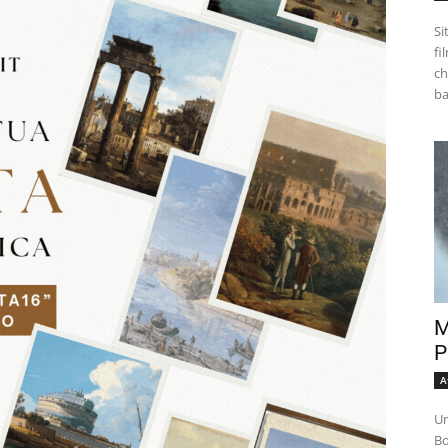
Si
fi
ch
M
P
A
Un
Bo