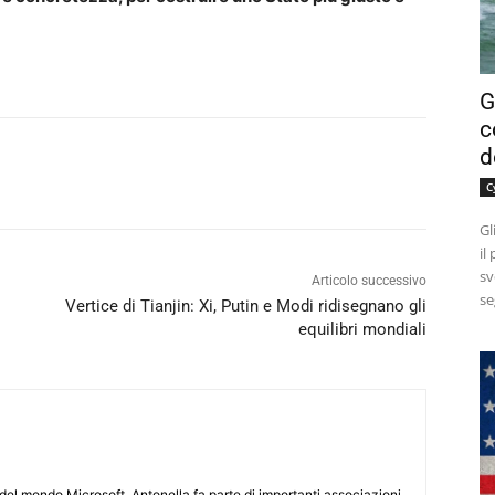
G
c
d
C
Gl
il
sv
Articolo successivo
se
Vertice di Tianjin: Xi, Putin e Modi ridisegnano gli
equilibri mondiali
e del mondo Microsoft, Antonella fa parte di importanti associazioni