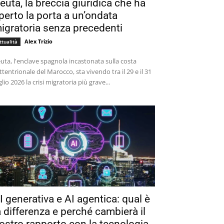
euta, la breccia giuridica che ha
perto la porta a un’ondata
igratoria senza precedenti
Alex Trizio
ttualità
uta, l'enclave spagnola incastonata sulla costa
ttentrionale del Marocco, sta vivendo tra il 29 e il 31
glio 2026 la crisi migratoria più grave...
I generativa e AI agentica: qual è
a differenza e perché cambierà il