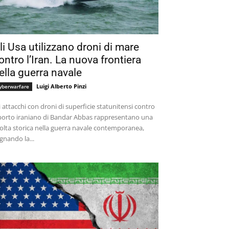
li Usa utilizzano droni di mare
ontro l’Iran. La nuova frontiera
ella guerra navale
Luigi Alberto Pinzi
yberwarfare
i attacchi con droni di superficie statunitensi contro
 porto iraniano di Bandar Abbas rappresentano una
olta storica nella guerra navale contemporanea,
gnando la...