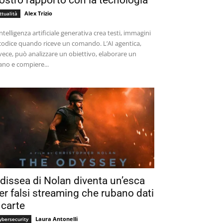
ostro rapporto con la tecnologia
Alex Trizio
ttualità
intelligenza artificiale generativa crea testi, immagini
codice quando riceve un comando. L’AI agentica,
vece, può analizzare un obiettivo, elaborare un
ano e compiere...
dissea di Nolan diventa un’esca
er falsi streaming che rubano dati
 carte
Laura Antonelli
ybersecurity