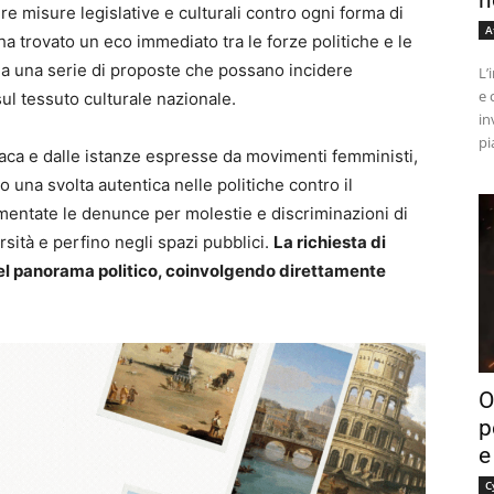
n
re misure legislative e culturali contro ogni forma di
A
a trovato un eco immediato tra le forze politiche e le
a a una serie di proposte che possano incidere
L’
e 
ul tessuto culturale nazionale.
in
pi
ronaca e dalle istanze espresse da movimenti femministi,
o una svolta autentica nelle politiche contro il
umentate le denunce per molestie e discriminazioni di
rsità e perfino negli spazi pubblici.
La richiesta di
 nel panorama politico, coinvolgendo direttamente
O
p
e
C