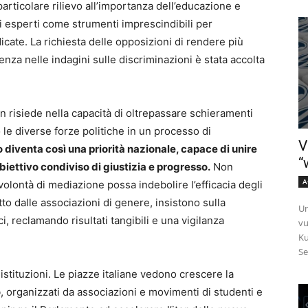
rticolare rilievo all’importanza dell’educazione e
i esperti come strumenti imprescindibili per
icate. La richiesta delle opposizioni di rendere più
renza nelle indagini sulle discriminazioni è stata accolta
an risiede nella capacità di oltrepassare schieramenti
 le diverse forze politiche in un processo di
V
o diventa così una priorità nazionale, capace di unire
“
 obiettivo condiviso di giustizia e progresso.
Non
A
volontà di mediazione possa indebolire l’efficacia degli
tto dalle associazioni di genere, insistono sulla
Un
i, reclamando risultati tangibili e una vigilanza
vu
Ku
Se
e istituzioni. Le piazze italiane vedono crescere la
, organizzati da associazioni e movimenti di studenti e