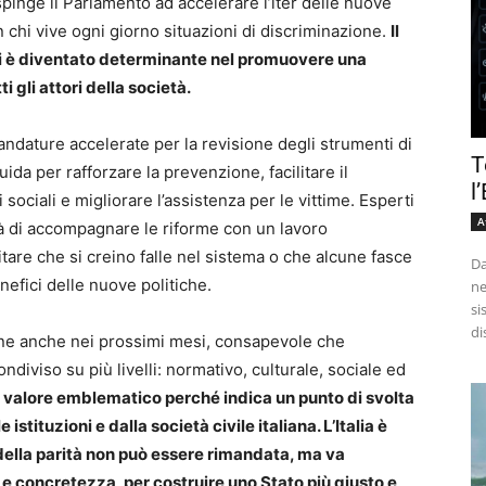
 spinge il Parlamento ad accelerare l’iter delle nuove
 chi vive ogni giorno situazioni di discriminazione.
Il
ni è diventato determinante nel promuovere una
i gli attori della società.
andature accelerate per la revisione degli strumenti di
T
uida per rafforzare la prevenzione, facilitare il
l
sociali e migliorare l’assistenza per le vittime. Esperti
A
tà di accompagnare le riforme con un lavoro
tare che si creino falle nel sistema o che alcune fasce
Da
efici delle nuove politiche.
ne
si
di
ione anche nei prossimi mesi, consapevole che
ndiviso su più livelli: normativo, culturale, sociale ed
valore emblematico perché indica un punto di svolta
istituzioni e dalla società civile italiana. L’Italia è
ella parità non può essere rimandata, ma va
e concretezza, per costruire uno Stato più giusto e