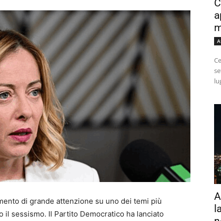
C
a
m
A
Ce
se
lu
A
omento di grande attenzione su uno dei temi più
l
tro il sessismo. Il Partito Democratico ha lanciato