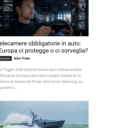
elecamere obbligatorie in auto:
’Europa ci protegge o ci sorveglia?
Alex Trizio
ttualità
l 7 luglio 2026 tutte le nuove auto immatricolate
ll’Unione Europea dovranno essere dotate di un
stema di Advanced Driver Distraction Warning, un
spositivo...