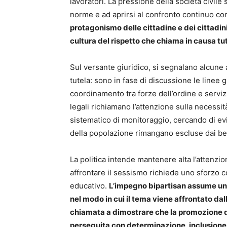
lavoratori. La pressione della società civile
norme e ad aprirsi al confronto continuo con
protagonismo delle cittadine e dei cittadi
cultura del rispetto che chiama in causa tutt
Sul versante giuridico, si segnalano alcune 
tutela: sono in fase di discussione le linee g
coordinamento tra forze dell’ordine e servizi 
legali richiamano l’attenzione sulla necessi
sistematico di monitoraggio, cercando di evi
della popolazione rimangano escluse dai ben
La politica intende mantenere alta l’attenz
affrontare il sessismo richiede uno sforzo co
educativo.
L’impegno bipartisan assume un 
nel modo in cui il tema viene affrontato dalle 
chiamata a dimostrare che la promozione d
perseguita con determinazione, inclusione 