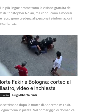
ti in più lingue promettono la visione gratuita del
lm di Christopher Nolan, ma conducono a moduli
e raccolgono credenziali personali e informazioni
bancarie. La...
orte Fakir a Bologna: corteo al
ilastro, video e inchiesta
Luigi Alberto Pinzi
ttualità
a settimana dopo la morte di Abderrahim Fakir,
logna torna in piazza. Nel pomeriggio di domenica