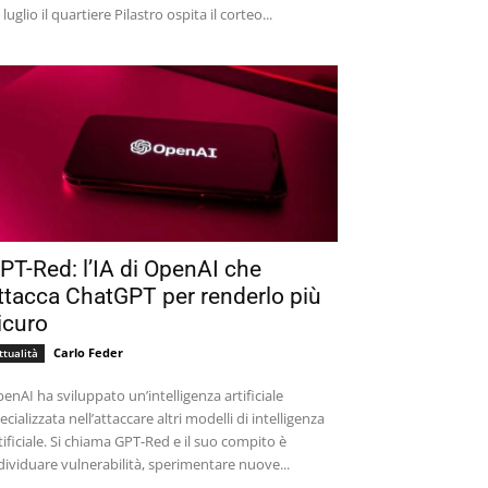
 luglio il quartiere Pilastro ospita il corteo...
PT-Red: l’IA di OpenAI che
ttacca ChatGPT per renderlo più
icuro
Carlo Feder
ttualità
enAI ha sviluppato un’intelligenza artificiale
ecializzata nell’attaccare altri modelli di intelligenza
tificiale. Si chiama GPT-Red e il suo compito è
dividuare vulnerabilità, sperimentare nuove...