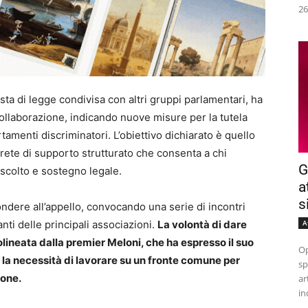
26
sta di legge condivisa con altri gruppi parlamentari, ha
collaborazione, indicando nuove misure per la tutela
amenti discriminatori. L’obiettivo dichiarato è quello
 rete di supporto strutturato che consenta a chi
G
ascolto e sostegno legale.
a
s
ndere all’appello, convocando una serie di incontri
A
nti delle principali associazioni.
La volontà di dare
olineata dalla premier Meloni, che ha espresso il suo
Op
o la necessità di lavorare su un fronte comune per
sp
ione.
ar
in