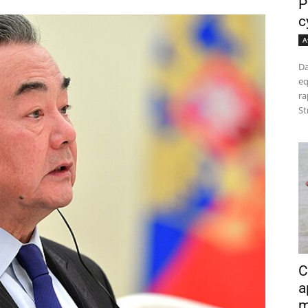
P
c
A
Da
eq
ra
St
C
a
m