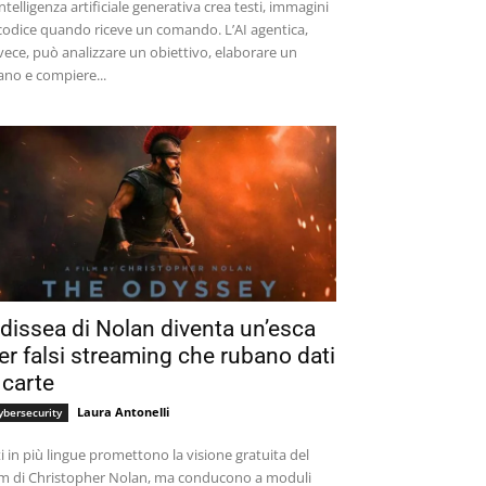
intelligenza artificiale generativa crea testi, immagini
codice quando riceve un comando. L’AI agentica,
vece, può analizzare un obiettivo, elaborare un
ano e compiere...
dissea di Nolan diventa un’esca
er falsi streaming che rubano dati
 carte
Laura Antonelli
ybersecurity
ti in più lingue promettono la visione gratuita del
lm di Christopher Nolan, ma conducono a moduli