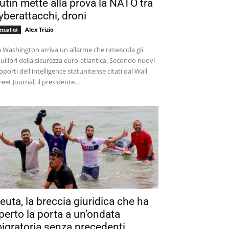
utin mette alla prova la NATO tra
yberattacchi, droni
Alex Trizio
ttualità
 Washington arriva un allarme che rimescola gli
uilibri della sicurezza euro-atlantica. Secondo nuovi
pporti dell'intelligence statunitense citati dal Wall
reet Journal, il presidente...
euta, la breccia giuridica che ha
perto la porta a un’ondata
igratoria senza precedenti