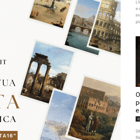
L’
e 
in
pi
O
p
e
C
Si
fi