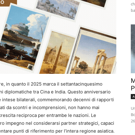
ch
M
ore, in quanto il 2025 marca il settantacinquesimo
P
oni diplomatiche tra Cina e India. Questo anniversario
A
le intese bilaterali, commemorando decenni di rapporti
iati da scontri e incomprensioni, non hanno mai
Un
Bo
rescita reciproca per entrambe le nazioni. Le
26
oro impegno nel considerarsi partner strategici, capaci
ntare punti di riferimento per l’intera regione asiatica.