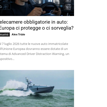
elecamere obbligatorie in auto:
’Europa ci protegge o ci sorveglia?
Alex Trizio
ttualità
l 7 luglio 2026 tutte le nuove auto immatricolate
ll’Unione Europea dovranno essere dotate di un
stema di Advanced Driver Distraction Warning, un
spositivo...