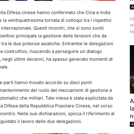
A
 della Difesa cinese hanno confermato che Cina e India
Ce
a ventiquattresima tornata di colloqui tra i rispettivi
se
internazionale. Questi incontri, che si sono svolti
lu
ettivo principale la gestione delle tensioni che da
 tra le due potenze asiatiche. Entrambe le delegazioni
 e costruttivo, riuscendo a perseguire un dialogo
, negli ultimi decenni, ha spesso generato momenti di
nale.
: le parti hanno trovato accordo su dieci punti
l mantenimento del ruolo dei meccanismi di gestione e
plomatici che militari. Tale intesa è stata esplicitata da
A
la Difesa della Repubblica Popolare Cinese, nel corso
l
ontro. Nelle sue dichiarazioni, spicca il riferimento al
n
uidato il lavoro delle due delegazioni.
A