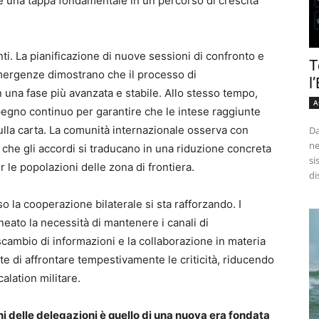
 una tappa fondamentale in un percorso di crescita
ti. La pianificazione di nuove sessioni di confronto e
T
emergenze dimostrano che il processo di
l
 una fase più avanzata e stabile. Allo stesso tempo,
A
egno continuo per garantire che le intese raggiunte
lla carta. La comunità internazionale osserva con
Da
ne
 che gli accordi si traducano in una riduzione concreta
si
 le popolazioni delle zona di frontiera.
di
o la cooperazione bilaterale si sta rafforzando. I
eato la necessità di mantenere i canali di
cambio di informazioni e la collaborazione in materia
te di affrontare tempestivamente le criticità, riducendo
calation militare.
i delle delegazioni è quello di una nuova
era
fondata