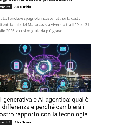
Alex Trizio
ttualità
uta, l'enclave spagnola incastonata sulla costa
ttentrionale del Marocco, sta vivendo tra il 29 e il 31
glio 2026 la crisi migratoria più grave...
I generativa e AI agentica: qual è
a differenza e perché cambierà il
ostro rapporto con la tecnologia
Alex Trizio
ttualità