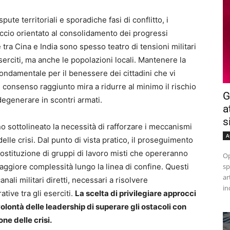
ute territoriali e sporadiche fasi di conflitto, i
occio orientato al consolidamento dei progressi
 tra Cina e India sono spesso teatro di tensioni militari
erciti, ma anche le popolazioni locali. Mantenere la
 fondamentale per il benessere dei cittadini che vi
 Il consenso raggiunto mira a ridurre al minimo il rischio
G
degenerare in scontri armati.
a
s
no sottolineato la necessità di rafforzare i meccanismi
A
lle crisi. Dal punto di vista pratico, il proseguimento
 costituzione di gruppi di lavoro misti che opereranno
Op
aggiore complessità lungo la linea di confine. Questi
sp
ar
nali militari diretti, necessari a risolvere
in
ive tra gli eserciti.
La scelta di privilegiare approcci
volontà delle leadership di superare gli ostacoli con
ne delle crisi.