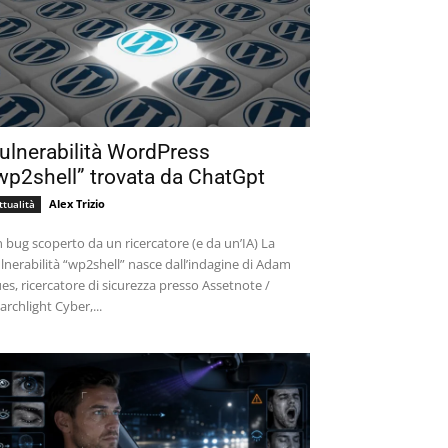
ulnerabilità WordPress
wp2shell” trovata da ChatGpt
Alex Trizio
ttualità
 bug scoperto da un ricercatore (e da un’IA) La
lnerabilità “wp2shell” nasce dall’indagine di Adam
es, ricercatore di sicurezza presso Assetnote /
archlight Cyber,...