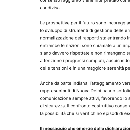
consenso raggiunto viene interpretato come
condivisa.
Le prospettive per il futuro sono incoraggian
lo sviluppo di strumenti di gestione delle 
normalizzazione dei rapporti sta entrando in
entrambe le nazioni sono chiamate a un imp
siano davvero rispettate e non rimangano su
attenzione i progressi compiuti, auspicando
delle tensioni e in una maggiore serenità per
Anche da parte indiana, l’atteggiamento vers
rappresentanti di Nuova Delhi hanno sottolin
comunicazione sempre attivi, favorendo lo s
di sicurezza. Il confronto costruttivo consen
la possibilità che si verifichino episodi di es
Il messaggio che emerge dalle dichiarazion