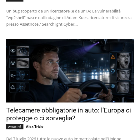
Un bug scoperto da un ricercatore (e da un’IA) La vulnerabilità
“wp2shell” nasce dall’indagine di Adam Kues, ricercatore di sicurezza
presso Assetnote / Searchlight Cyber,...
Telecamere obbligatorie in auto: l’Europa ci
protegge o ci sorveglia?
Alex Trizio
Attualità
Dal 7 luglio 2026 tutte le nuove auto immatricolate nell’Unione