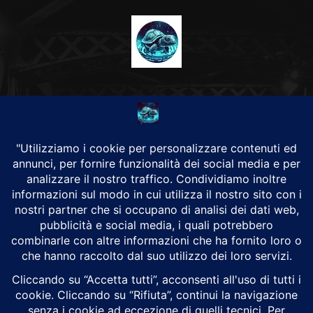
CHI SIAMO
Alground Geopolitica e Cyberwarfare.
Da una idea di Brunilde Trizio
Alground fa parte del Gruppo Trizio
SEGUICI