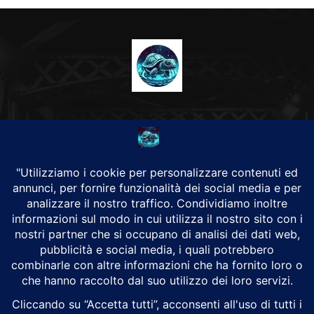
CHI SIAMO
Alground Geopolitica e Cyberwarfare.
Da una idea di Brunilde Trizio
Alground fa parte del Gruppo Trizio
SEGUICI