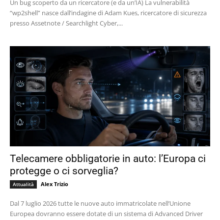
Un bug scoperto da un ricercatore (e da un’IA) La vulnerabilità
“wp2shell” nasce dall’indagine di Adam Kues, ricercatore di sicurezza
presso Assetnote / Searchlight Cyber,...
Telecamere obbligatorie in auto: l’Europa ci
protegge o ci sorveglia?
Alex Trizio
Attualità
Dal 7 luglio 2026 tutte le nuove auto immatricolate nell’Unione
Europea dovranno essere dotate di un sistema di Advanced Driver