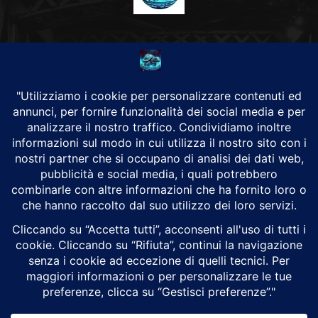
CHI SIAMO
Alground Geopolitica e Cyberwarfare.
Da una idea di Brunilde Trizio
Alground fa parte del Gruppo Trizio
SEGUICI
Alground - Testata di Art Consulting - P.iva 02701880995 - Genova -