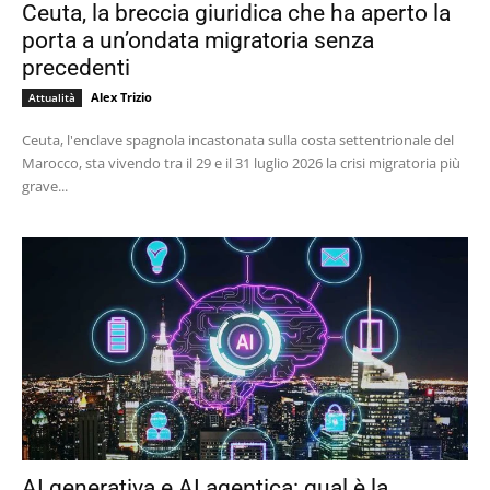
Ceuta, la breccia giuridica che ha aperto la
porta a un’ondata migratoria senza
precedenti
Alex Trizio
Attualità
Ceuta, l'enclave spagnola incastonata sulla costa settentrionale del
Marocco, sta vivendo tra il 29 e il 31 luglio 2026 la crisi migratoria più
grave...
AI generativa e AI agentica: qual è la