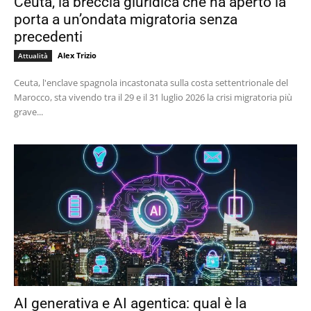
Ceuta, la breccia giuridica che ha aperto la
porta a un’ondata migratoria senza
precedenti
Alex Trizio
Attualità
Ceuta, l'enclave spagnola incastonata sulla costa settentrionale del
Marocco, sta vivendo tra il 29 e il 31 luglio 2026 la crisi migratoria più
grave...
AI generativa e AI agentica: qual è la