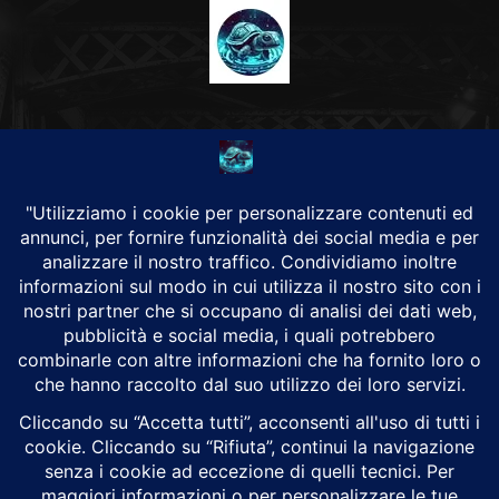
CHI SIAMO
Alground Geopolitica e Cyberwarfare.
Da una idea di Brunilde Trizio
Alground fa parte del Gruppo Trizio
SEGUICI