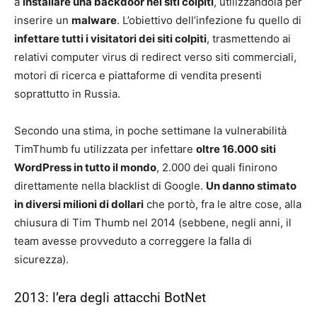
a
installare una backdoor nei siti colpiti
, utilizzandola per
inserire un
malware
. L’obiettivo dell’infezione fu quello di
infettare tutti i visitatori dei siti colpiti
, trasmettendo ai
relativi computer virus di redirect verso siti commerciali,
motori di ricerca e piattaforme di vendita presenti
soprattutto in Russia.
Secondo una stima, in poche settimane la vulnerabilità
TimThumb fu utilizzata per infettare
oltre 16.000 siti
WordPress in tutto il mondo
, 2.000 dei quali finirono
direttamente nella blacklist di Google.
Un danno stimato
in diversi milioni di dollari
che portò, fra le altre cose, alla
chiusura di Tim Thumb nel 2014 (sebbene, negli anni, il
team avesse provveduto a correggere la falla di
sicurezza).
2013: l’era degli attacchi BotNet