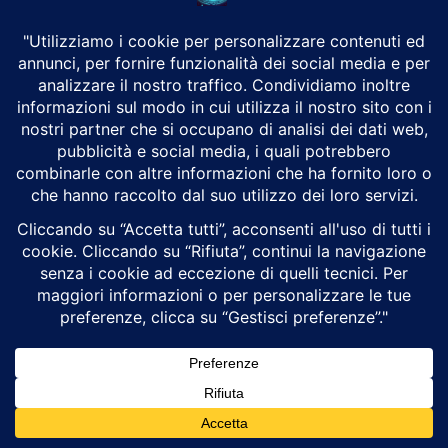
Dal 7 luglio 2026 tutte le nuove auto immatricolate nell’Unione
Europea dovranno essere dotate di un sistema di Advanced Driver
Distraction Warning, un dispositivo...
Gli Usa utilizzano droni di mare contro l’Iran.
La nuova frontiera della guerra navale
Luigi Alberto Pinzi
Cyberwarfare
Gli attacchi con droni di superficie statunitensi contro il porto