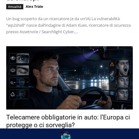
Alex Trizio
Attualità
Un bug scoperto da un ricercatore (e da un’IA) La vulnerabilità
“wp2shell” nasce dall’indagine di Adam Kues, ricercatore di sicurezza
presso Assetnote / Searchlight Cyber,...
Telecamere obbligatorie in auto: l’Europa ci
protegge o ci sorveglia?
Alex Trizio
Attualità