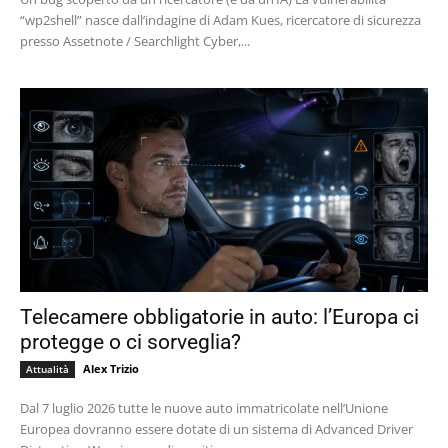
“wp2shell” nasce dall’indagine di Adam Kues, ricercatore di sicurezza
presso Assetnote / Searchlight Cyber,...
Telecamere obbligatorie in auto: l’Europa ci
protegge o ci sorveglia?
Alex Trizio
Attualità
Dal 7 luglio 2026 tutte le nuove auto immatricolate nell’Unione
Europea dovranno essere dotate di un sistema di Advanced Driver