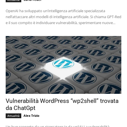
OpenAI ha sviluppato un’intelligenza artificiale specializzata
nell’attaccare altri modelli di intelligenza artificiale. Si chiama GPT-Red
e il suo compito è individuare vulnerabilità, sperimentare nuove...
Vulnerabilità WordPress “wp2shell” trovata
da ChatGpt
Alex Trizio
Attualità
Un bug scoperto da un ricercatore (e da un’IA) La vulnerabilità