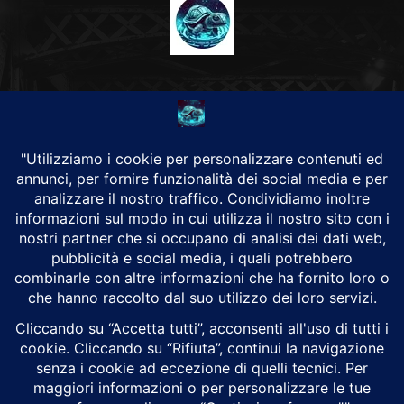
CHI SIAMO
Alground Geopolitica e Cyberwarfare.
Da una idea di Brunilde Trizio
Alground fa parte del Gruppo Trizio
SEGUICI