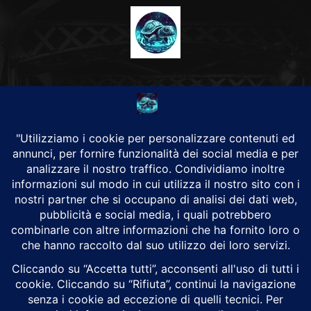
CHI SIAMO
Alground Geopolitica e Cyberwarfare.
Da una idea di Brunilde Trizio
Alground fa parte del Gruppo Trizio
SEGUICI