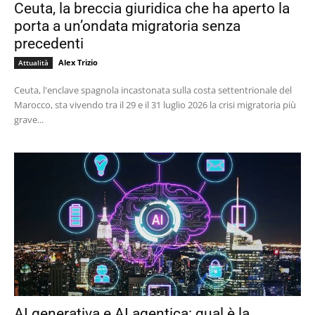
Ceuta, la breccia giuridica che ha aperto la
porta a un’ondata migratoria senza
precedenti
Alex Trizio
Attualità
Ceuta, l'enclave spagnola incastonata sulla costa settentrionale del
Marocco, sta vivendo tra il 29 e il 31 luglio 2026 la crisi migratoria più
grave...
AI generativa e AI agentica: qual è la