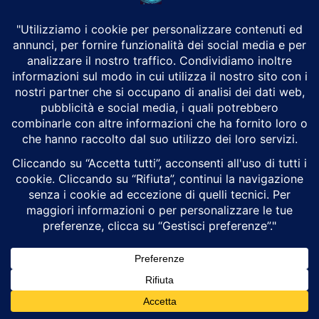
ospita il corteo...
GPT-Red: l’IA di OpenAI che attacca
ChatGPT per renderlo più sicuro
Carlo Feder
Attualità
OpenAI ha sviluppato un’intelligenza artificiale specializzata
nell’attaccare altri modelli di intelligenza artificiale. Si chiama GPT-Red
e il suo compito è individuare vulnerabilità, sperimentare nuove...