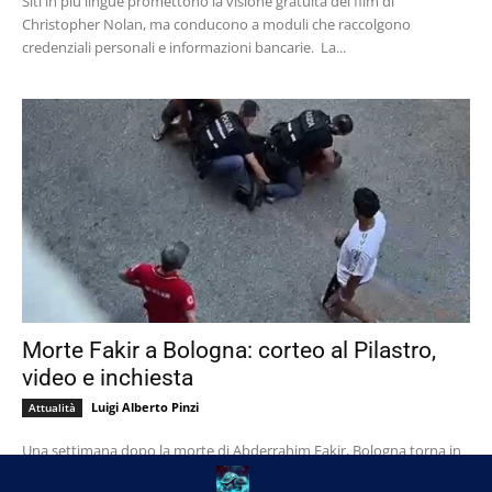
Siti in più lingue promettono la visione gratuita del film di
Christopher Nolan, ma conducono a moduli che raccolgono
credenziali personali e informazioni bancarie. La...
Morte Fakir a Bologna: corteo al Pilastro,
video e inchiesta
Luigi Alberto Pinzi
Attualità
Una settimana dopo la morte di Abderrahim Fakir, Bologna torna in
piazza. Nel pomeriggio di domenica 26 luglio il quartiere Pilastro