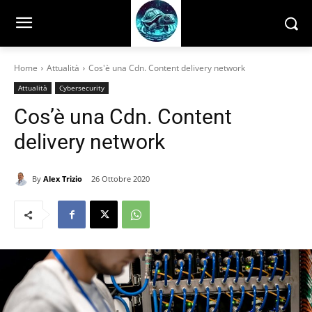
Home
Attualità
Cos'è una Cdn. Content delivery network
Attualità
Cybersecurity
Cos’è una Cdn. Content
delivery network
By
Alex Trizio
26 Ottobre 2020