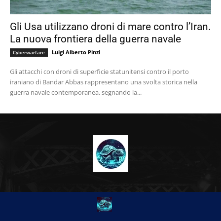
Gli Usa utilizzano droni di mare contro l’Iran.
La nuova frontiera della guerra navale
Luigi Alberto Pinzi
Cyberwarfare
Gli attacchi con droni di superficie statunitensi contro il porto
iraniano di Bandar Abbas rappresentano una svolta storica nella
guerra navale contemporanea, segnando la...
CHI SIAMO