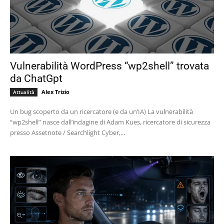
Vulnerabilità WordPress “wp2shell” trovata
da ChatGpt
Alex Trizio
Attualità
Un bug scoperto da un ricercatore (e da un’IA) La vulnerabilità
“wp2shell” nasce dall’indagine di Adam Kues, ricercatore di sicurezza
presso Assetnote / Searchlight Cyber,...