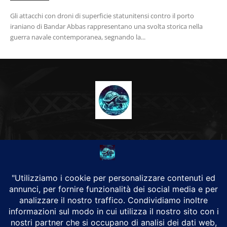
Gli attacchi con droni di superficie statunitensi contro il porto
iraniano di Bandar Abbas rappresentano una svolta storica nella
guerra navale contemporanea, segnando la...
CHI SIAMO
Alground Geopolitica e Cyberwarfare.
Da una idea di Brunilde Trizio
Alground fa parte del Gruppo Trizio