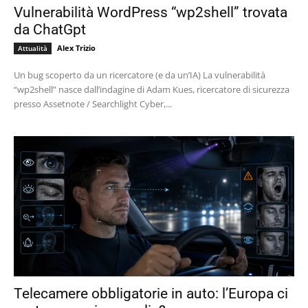
Vulnerabilità WordPress “wp2shell” trovata
da ChatGpt
Alex Trizio
Attualità
Un bug scoperto da un ricercatore (e da un’IA) La vulnerabilità
“wp2shell” nasce dall’indagine di Adam Kues, ricercatore di sicurezza
presso Assetnote / Searchlight Cyber,...
Telecamere obbligatorie in auto: l’Europa ci