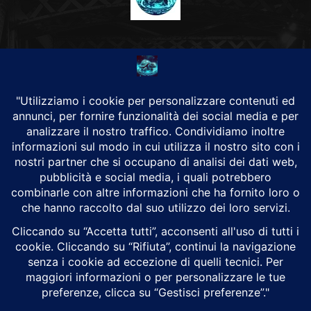
CHI SIAMO
Alground Geopolitica e Cyberwarfare.
Da una idea di Brunilde Trizio
Alground fa parte del Gruppo Trizio
SEGUICI