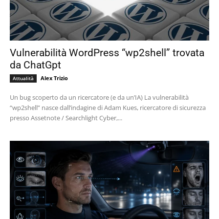
Vulnerabilità WordPress “wp2shell” trovata
da ChatGpt
Alex Trizio
Attualità
Un bug scoperto da un ricercatore (e da un’IA) La vulnerabilità
“wp2shell” nasce dall’indagine di Adam Kues, ricercatore di sicurezza
presso Assetnote / Searchlight Cyber,...