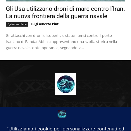
Gli Usa utilizzano droni di mare contro l’Iran.
La nuova frontiera della guerra navale
Luigi Alberto Pinzi
Cyberwarfare
Gli attacchi con droni di superficie statunitensi contro il porto
iraniano di Bandar Abbas rappresentano una svolta storica nella
guerra navale contemporanea, segnando la...
CHI SIAMO
Alground Geopolitica e Cyberwarfare.