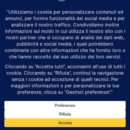
HIMARS
11 Maggio 2026
Armi & Mezzi
TI POSSONO INTERESSARE
Ceuta, la breccia giuridica che ha aperto la
porta a un’ondata migratoria senza