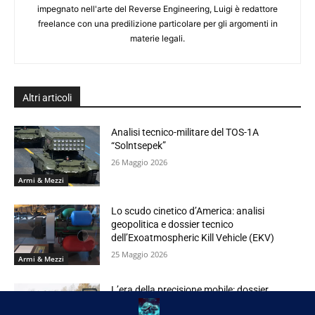
impegnato nell'arte del Reverse Engineering, Luigi è redattore
freelance con una predilizione particolare per gli argomenti in
materie legali.
Altri articoli
Analisi tecnico-militare del TOS-1A
“Solntsepek”
26 Maggio 2026
Armi & Mezzi
Lo scudo cinetico d’America: analisi
geopolitica e dossier tecnico
dell’Exoatmospheric Kill Vehicle (EKV)
25 Maggio 2026
Armi & Mezzi
L’era della precisione mobile: dossier
strategico e tecnico sul sistema M142