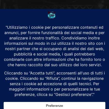
CHI SIAMO
Alground Geopolitica e Cyberwarfare.
Da una idea di Brunilde Trizio
Alground fa parte del Gruppo Trizio
SEGUICI
Alground - Testata di Art Consulting - P.iva 02701880995 - Genova -
Roma