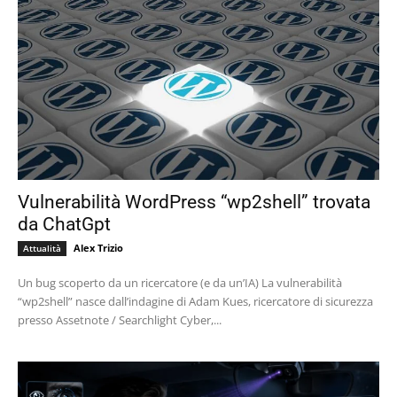
Vulnerabilità WordPress “wp2shell” trovata
da ChatGpt
Alex Trizio
Attualità
Un bug scoperto da un ricercatore (e da un’IA) La vulnerabilità
“wp2shell” nasce dall’indagine di Adam Kues, ricercatore di sicurezza
presso Assetnote / Searchlight Cyber,...