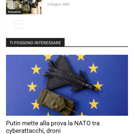
5 Giugno 2026
Attualità
TI POSSONO INTERESSARE
Putin mette alla prova la NATO tra
cyberattacchi, droni