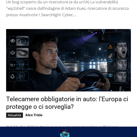
Un bug scoperto da un ricercatore (e da un’IA) La vulnerabilità
“wp2shell” nasce dall’indagine di Adam Kues, ricercatore di sicurezza
presso Assetnote / Searchlight Cyber,...
Telecamere obbligatorie in auto: l’Europa ci
protegge o ci sorveglia?
Alex Trizio
Attualità
Dal 7 luglio 2026 tutte le nuove auto immatricolate nell’Unione
Europea dovranno essere dotate di un sistema di Advanced Driver