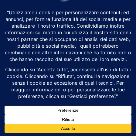
Distraction Warning, un dispositivo...
Gli Usa utilizzano droni di mare contro l’Iran.
La nuova frontiera della guerra navale
Luigi Alberto Pinzi
Cyberwarfare
Gli attacchi con droni di superficie statunitensi contro il porto
iraniano di Bandar Abbas rappresentano una svolta storica nella
guerra navale contemporanea, segnando la...