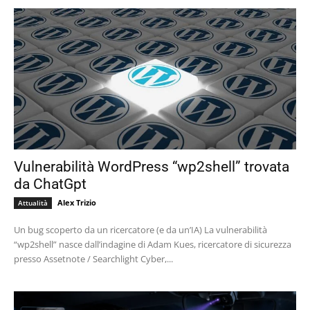
Vulnerabilità WordPress “wp2shell” trovata
da ChatGpt
Alex Trizio
Attualità
Un bug scoperto da un ricercatore (e da un’IA) La vulnerabilità
“wp2shell” nasce dall’indagine di Adam Kues, ricercatore di sicurezza
presso Assetnote / Searchlight Cyber,...