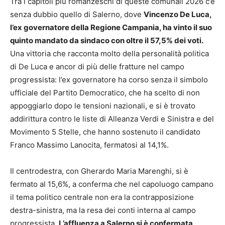
Tra i capitoli più romanzeschi di queste comunali 2026 c’è
senza dubbio quello di Salerno, dove
Vincenzo De Luca,
l’ex governatore della Regione Campania, ha vinto il suo
quinto mandato da sindaco con oltre il 57,5% dei voti.
Una vittoria che racconta molto della personalità politica
di De Luca e ancor di più delle fratture nel campo
progressista: l’ex governatore ha corso senza il simbolo
ufficiale del Partito Democratico, che ha scelto di non
appoggiarlo dopo le tensioni nazionali, e si è trovato
addirittura contro le liste di Alleanza Verdi e Sinistra e del
Movimento 5 Stelle, che hanno sostenuto il candidato
Franco Massimo Lanocita, fermatosi al 14,1%.
Il centrodestra, con Gherardo Maria Marenghi, si è
fermato al 15,6%, a conferma che nel capoluogo campano
il tema politico centrale non era la contrapposizione
destra-sinistra, ma la resa dei conti interna al campo
progressista.
L’affluenza a Salerno si è confermata