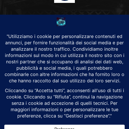
CHI SIAMO
Alground Geopolitica e Cyberwarfare.
Da una idea di Brunilde Trizio
Alground fa parte del Gruppo Trizio
SEGUICI
Alground - Testata di Art Consulting - P.iva 02701880995 - Genova -