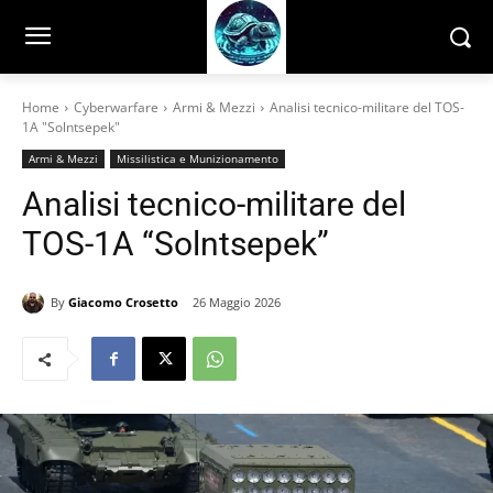
Home
Cyberwarfare
Armi & Mezzi
Analisi tecnico-militare del TOS-
1A "Solntsepek"
Armi & Mezzi
Missilistica e Munizionamento
Analisi tecnico-militare del
TOS-1A “Solntsepek”
By
Giacomo Crosetto
26 Maggio 2026