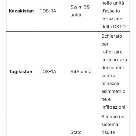
nelle unità
$\sim 3$
Kazakistan
TOS-1A
d’assalto
unità
corazzate
della CSTO.
Schierato
per
rafforzare
la sicurezza
dei confini
Tagikistan
TOS-1A
$4$ unità
contro
minacce
asimmetric
he e
infiltrazioni.
Almeno un
sistema
Stato
risulta