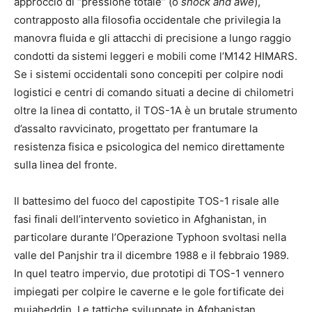
approccio di “pressione totale” (o
shock and awe
),
contrapposto alla filosofia occidentale che privilegia la
manovra fluida e gli attacchi di precisione a lungo raggio
condotti da sistemi leggeri e mobili come l’M142 HIMARS.
Se i sistemi occidentali sono concepiti per colpire nodi
logistici e centri di comando situati a decine di chilometri
oltre la linea di contatto, il TOS-1A è un brutale strumento
d’assalto ravvicinato, progettato per frantumare la
resistenza fisica e psicologica del nemico direttamente
sulla linea del fronte.
Il battesimo del fuoco del capostipite TOS-1 risale alle
fasi finali dell’intervento sovietico in Afghanistan, in
particolare durante l’Operazione Typhoon svoltasi nella
valle del Panjshir tra il dicembre 1988 e il febbraio 1989.
In quel teatro impervio, due prototipi di TOS-1 vennero
impiegati per colpire le caverne e le gole fortificate dei
mujaheddin.
Le tattiche sviluppate in Afghanistan