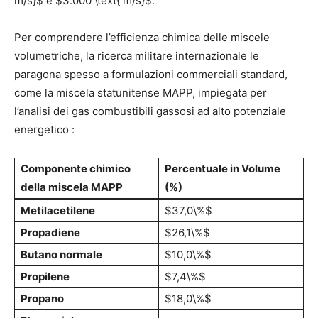
m/s}$ e $3.000 \text{ m/s}$.
Per comprendere l’efficienza chimica delle miscele
volumetriche, la ricerca militare internazionale le
paragona spesso a formulazioni commerciali standard,
come la miscela statunitense MAPP, impiegata per
l’analisi dei gas combustibili gassosi ad alto potenziale
energetico
:
Componente chimico
Percentuale in Volume
della miscela MAPP
(%)
Metilacetilene
$37,0\%$
Propadiene
$26,1\%$
Butano normale
$10,0\%$
Propilene
$7,4\%$
Propano
$18,0\%$