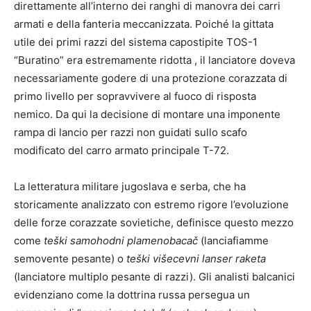
direttamente all’interno dei ranghi di manovra dei carri
armati e della fanteria meccanizzata. Poiché la gittata
utile dei primi razzi del sistema capostipite TOS-1
“Buratino” era estremamente ridotta , il lanciatore doveva
necessariamente godere di una protezione corazzata di
primo livello per sopravvivere al fuoco di risposta
nemico. Da qui la decisione di montare una imponente
rampa di lancio per razzi non guidati sullo scafo
modificato del carro armato principale T-72.
La letteratura militare jugoslava e serba, che ha
storicamente analizzato con estremo rigore l’evoluzione
delle forze corazzate sovietiche, definisce questo mezzo
come
teški samohodni plamenobacač
(lanciafiamme
semovente pesante) o
teški višecevni lanser raketa
(lanciatore multiplo pesante di razzi). Gli analisti balcanici
evidenziano come la dottrina russa persegua un