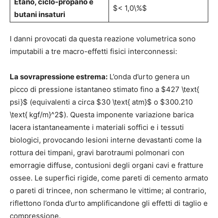
Etano, ciclo-propano e
$< 1,0\%$
butani insaturi
I danni provocati da questa reazione volumetrica sono
imputabili a tre macro-effetti fisici interconnessi:
La sovrapressione estrema:
L’onda d’urto genera un
picco di pressione istantaneo stimato fino a $427 \text{
psi}$ (equivalenti a circa $30 \text{ atm}$ o $300.210
\text{ kgf/m}^2$). Questa imponente variazione barica
lacera istantaneamente i materiali soffici e i tessuti
biologici, provocando lesioni interne devastanti come la
rottura dei timpani, gravi barotraumi polmonari con
emorragie diffuse, contusioni degli organi cavi e fratture
ossee. Le superfici rigide, come pareti di cemento armato
o pareti di trincee, non schermano le vittime; al contrario,
riflettono l’onda d’urto amplificandone gli effetti di taglio e
compressione.