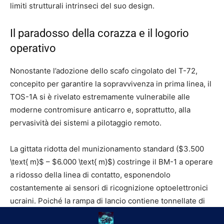
limiti strutturali intrinseci del suo design.
Il paradosso della corazza e il logorio
operativo
Nonostante l’adozione dello scafo cingolato del T-72,
concepito per garantire la sopravvivenza in prima linea, il
TOS-1A si è rivelato estremamente vulnerabile alle
moderne contromisure anticarro e, soprattutto, alla
pervasività dei sistemi a pilotaggio remoto.
La gittata ridotta del munizionamento standard ($3.500
\text{ m}$ – $6.000 \text{ m}$) costringe il BM-1 a operare
a ridosso della linea di contatto, esponendolo
costantemente ai sensori di ricognizione optoelettronici
ucraini.
Poiché la rampa di lancio contiene tonnellate di
propellente solido e miscela termobarica ad alta volatilità,