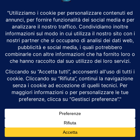
qualsiasi colpo a segno sul lanciatore—anche da parte di
piccoli droni FPV muniti di cariche cave RPG-7 o di
artiglieria di precisione Excalibur—provoca un’immediata
catena di detonazioni simpatiche.
L’esplosione risultante
non solo annichilisce all’istante il veicolo e il suo
equipaggio, ma genera una devastante onda d’urto
concentrica che spazza via le posizioni di fanteria amiche
posizionate nelle immediate vicinanze.
Fino al termine del 2025, il database indipendente
Oryx
ha documentato visivamente la perdita (distruzione,
danneggiamento grave o cattura) di almeno 34 sistemi
TOS-1A e 9 veicoli logistici TZM-T russi.
Le stime
dell’intelligence occidentale e ucraina indicano che le
perdite complessive reali sul campo hanno superato le
100 unità dall’inizio delle ostilità, intaccando
pesantemente la flotta pre-bellica originaria stimata in
sole 48 unità attive.
Diverse unità sono state catturate