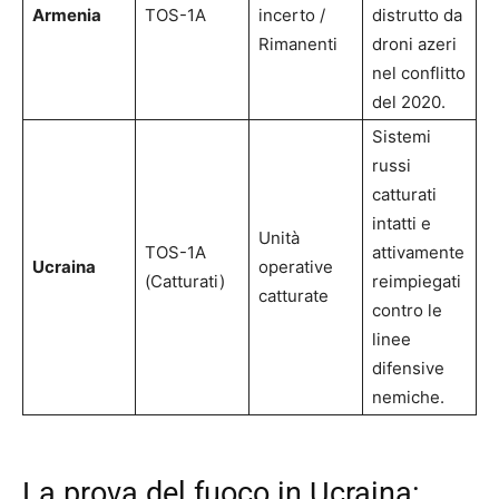
Armenia
TOS-1A
incerto /
distrutto da
Rimanenti
droni azeri
nel conflitto
del 2020.
Sistemi
russi
catturati
intatti e
Unità
TOS-1A
attivamente
Ucraina
operative
(Catturati)
reimpiegati
catturate
contro le
linee
difensive
nemiche.
La prova del fuoco in Ucraina: