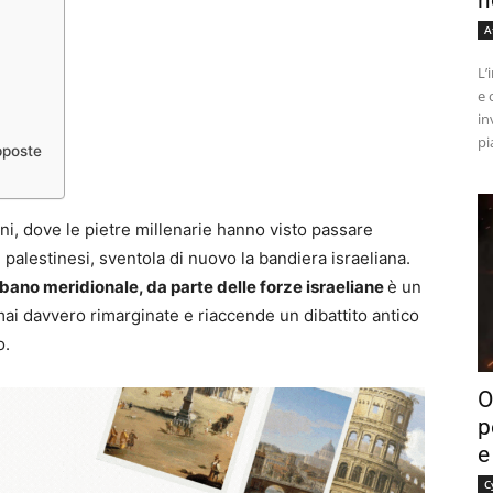
n
A
L’
e 
in
pi
pposte
ani, dove le pietre millenarie hanno visto passare
 palestinesi, sventola di nuovo la bandiera israeliana.
ibano meridionale, da parte delle forze israeliane
è un
 mai davvero rimarginate e riaccende un dibattito antico
o.
O
p
e
C