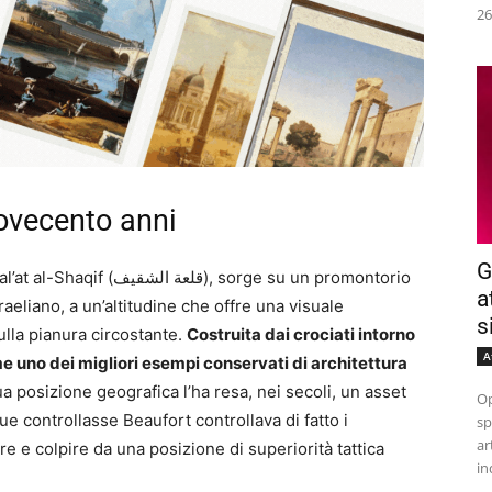
26
ovecento anni
G
, sorge su un promontorio
a
raeliano, a un’altitudine che offre una visuale
s
sulla pianura circostante.
Costruita dai crociati intorno
A
me uno dei migliori esempi conservati di architettura
a posizione geografica l’ha resa, nei secoli, un asset
Op
e controllasse Beaufort controllava di fatto i
sp
ar
e e colpire da una posizione di superiorità tattica
in