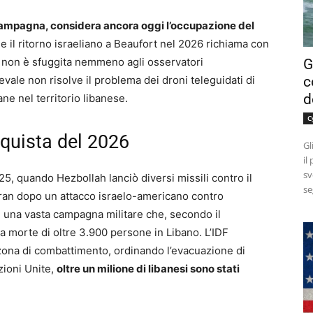
campagna, considera ancora oggi l’occupazione del
 e il ritorno israeliano a Beaufort nel 2026 richiama con
ria non è sfuggita nemmeno agli osservatori
G
c
vale non risolve il problema dei droni teleguidati di
d
ane nel territorio libanese.
C
nquista del 2026
Gl
il
sv
025, quando Hezbollah lanciò diversi missili contro il
se
l’Iran dopo un attacco israelo-americano contro
: una vasta campagna militare che, secondo il
la morte di oltre 3.900 persone in Libano. L’IDF
zona di combattimento, ordinando l’evacuazione di
zioni Unite,
oltre un milione di libanesi sono stati