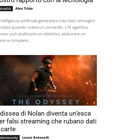
ostro rapporto con la tecnologia
Alex Trizio
ttualità
intelligenza artificiale generativa crea testi, immagini
codice quando riceve un comando. L’AI agentica,
vece, può analizzare un obiettivo, elaborare un
ano e compiere...
dissea di Nolan diventa un’esca
er falsi streaming che rubano dati
 carte
Laura Antonelli
ybersecurity