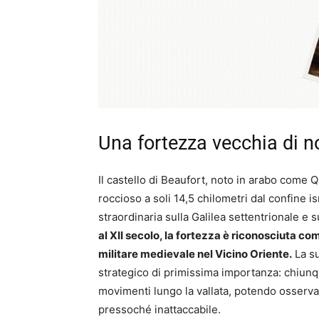
Una fortezza vecchia di n
Il castello di Beaufort, noto in arabo come Qal’at al-Shaqif (قلعة الشقيف)
roccioso a soli 14,5 chilometri dal confine is
straordinaria sulla Galilea settentrionale e 
al XII secolo, la fortezza è riconosciuta co
militare medievale nel Vicino Oriente.
La su
strategico di primissima importanza: chiunqu
movimenti lungo la vallata, potendo osservar
pressoché inattaccabile.