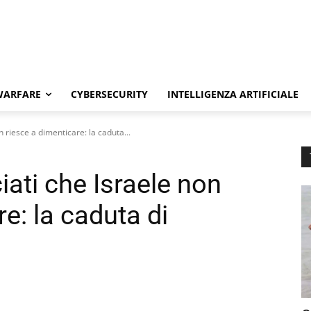
WARFARE
CYBERSECURITY
INTELLIGENZA ARTIFICIALE
on riesce a dimenticare: la caduta...
ciati che Israele non
e: la caduta di