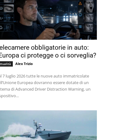
elecamere obbligatorie in auto:
’Europa ci protegge o ci sorveglia?
Alex Trizio
ttualità
l 7 luglio 2026 tutte le nuove auto immatricolate
ll’Unione Europea dovranno essere dotate di un
stema di Advanced Driver Distraction Warning, un
spositivo...