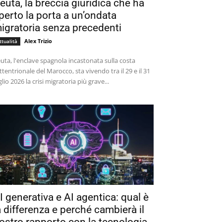
euta, la breccia giuridica che ha
perto la porta a un’ondata
igratoria senza precedenti
Alex Trizio
ttualità
uta, l'enclave spagnola incastonata sulla costa
ttentrionale del Marocco, sta vivendo tra il 29 e il 31
glio 2026 la crisi migratoria più grave...
I generativa e AI agentica: qual è
a differenza e perché cambierà il