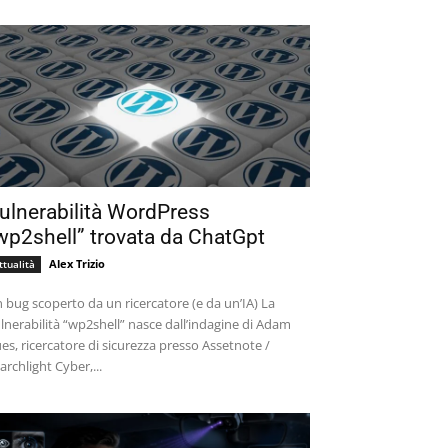
ulnerabilità WordPress
wp2shell” trovata da ChatGpt
Alex Trizio
ttualità
 bug scoperto da un ricercatore (e da un’IA) La
lnerabilità “wp2shell” nasce dall’indagine di Adam
es, ricercatore di sicurezza presso Assetnote /
archlight Cyber,...