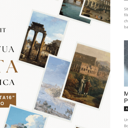
Si
fi
ch
M
P
A
Un
Bo