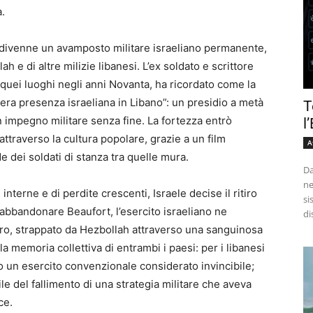
.
 divenne un avamposto militare israeliano permanente,
ah e di altre milizie libanesi. L’ex soldato e scrittore
quei luoghi negli anni Novanta, ha ricordato come la
tera presenza israeliana in Libano”: un presidio a metà
T
i un impegno militare senza fine. La fortezza entrò
l
attraverso la cultura popolare, grazie a un film
A
e dei soldati di stanza tra quelle mura.
Da
ne
nterne e di perdite crescenti, Israele decise il ritiro
si
 abbandonare Beaufort, l’esercito israeliano ne
di
tiro, strappato da Hezbollah attraverso una sanguinosa
 memoria collettiva di entrambi i paesi: per i libanesi
ro un esercito convenzionale considerato invincibile;
ile del fallimento di una strategia militare che aveva
ce.