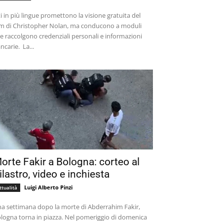
ti in più lingue promettono la visione gratuita del
lm di Christopher Nolan, ma conducono a moduli
e raccolgono credenziali personali e informazioni
bancarie. La...
orte Fakir a Bologna: corteo al
ilastro, video e inchiesta
Luigi Alberto Pinzi
ttualità
a settimana dopo la morte di Abderrahim Fakir,
logna torna in piazza. Nel pomeriggio di domenica