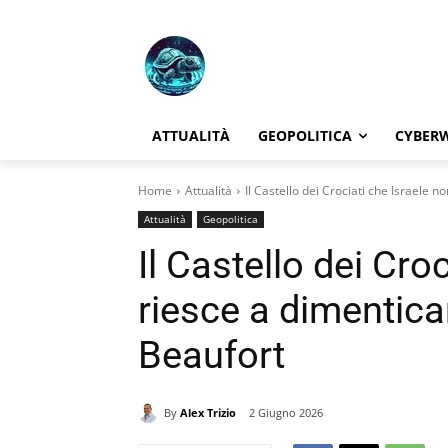
ATTUALITÀ
GEOPOLITICA
CYBER
Home
Attualità
Il Castello dei Crociati che Israele n
Attualità
Geopolitica
Il Castello dei Cro
riesce a dimenticar
Beaufort
By
Alex Trizio
2 Giugno 2026