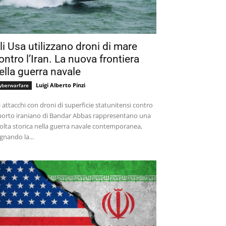
li Usa utilizzano droni di mare
ontro l’Iran. La nuova frontiera
ella guerra navale
Luigi Alberto Pinzi
yberwarfare
i attacchi con droni di superficie statunitensi contro
 porto iraniano di Bandar Abbas rappresentano una
olta storica nella guerra navale contemporanea,
gnando la...