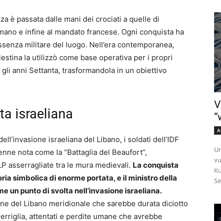
za è passata dalle mani dei crociati a quelle di
omano e infine al mandato francese. Ogni conquista ha
essenza militare del luogo. Nell’era contemporanea,
estina la utilizzò come base operativa per i propri
e gli anni Settanta, trasformandola in un obiettivo
V
ta israeliana
“
A
ll’invasione israeliana del Libano, i soldati dell’IDF
Un
enne nota come la “Battaglia del Beaufort”,
vu
P asserragliate tra le mura medievali.
La conquista
Ku
ia simbolica di enorme portata, e il ministro della
Se
me un punto di svolta nell’invasione israeliana.
ione del Libano meridionale che sarebbe durata diciotto
uerriglia, attentati e perdite umane che avrebbe