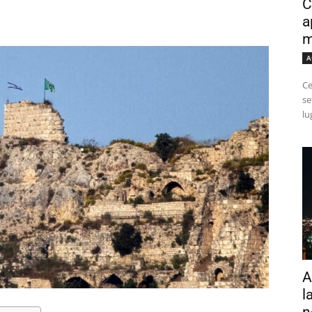
C
a
m
A
Ce
se
lu
A
l