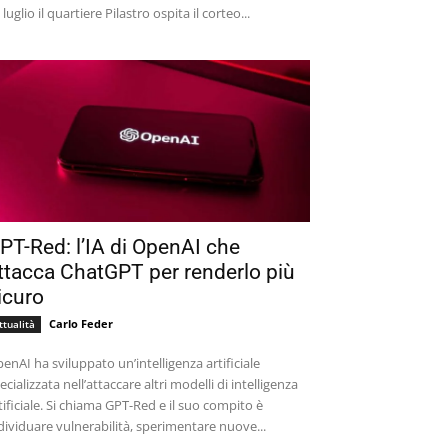
 luglio il quartiere Pilastro ospita il corteo...
PT-Red: l’IA di OpenAI che
ttacca ChatGPT per renderlo più
icuro
Carlo Feder
ttualità
enAI ha sviluppato un’intelligenza artificiale
ecializzata nell’attaccare altri modelli di intelligenza
tificiale. Si chiama GPT-Red e il suo compito è
dividuare vulnerabilità, sperimentare nuove...