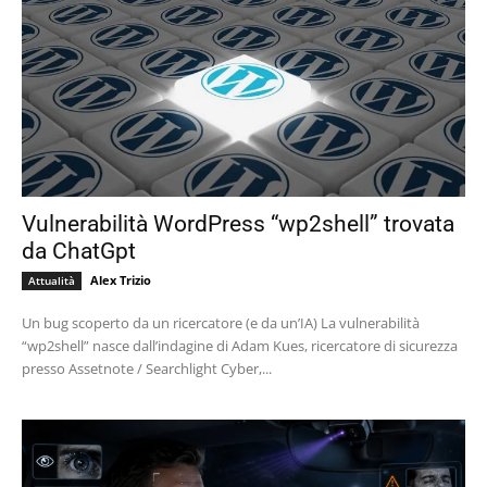
Vulnerabilità WordPress “wp2shell” trovata
da ChatGpt
Alex Trizio
Attualità
Un bug scoperto da un ricercatore (e da un’IA) La vulnerabilità
“wp2shell” nasce dall’indagine di Adam Kues, ricercatore di sicurezza
presso Assetnote / Searchlight Cyber,...