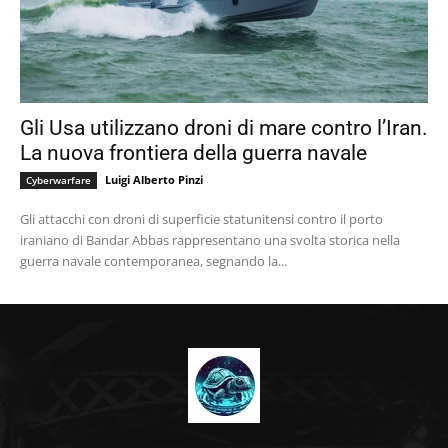
Gli Usa utilizzano droni di mare contro l’Iran.
La nuova frontiera della guerra navale
Luigi Alberto Pinzi
Cyberwarfare
Gli attacchi con droni di superficie statunitensi contro il porto
iraniano di Bandar Abbas rappresentano una svolta storica nella
guerra navale contemporanea, segnando la...