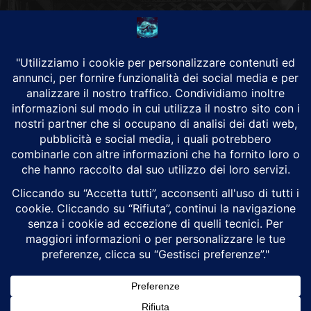
CHI SIAMO
Alground Geopolitica e Cyberwarfare.
Da una idea di Brunilde Trizio
Alground fa parte del Gruppo Trizio
SEGUICI
Alground - Testata di Art Consulting - P.iva 02701880995 - Genova -
Roma