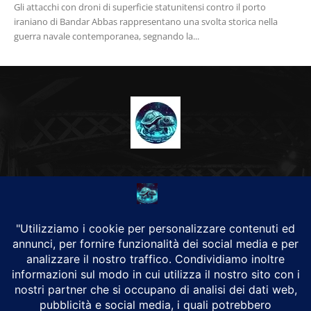
Gli attacchi con droni di superficie statunitensi contro il porto
iraniano di Bandar Abbas rappresentano una svolta storica nella
guerra navale contemporanea, segnando la...
CHI SIAMO
Alground Geopolitica e Cyberwarfare.
Da una idea di Brunilde Trizio
Alground fa parte del Gruppo Trizio