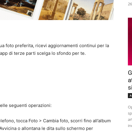
26
a foto preferita, ricevi aggiornamenti continui per la
app di terze parti scelga lo sfondo per te.
G
a
s
A
delle seguenti operazioni:
Op
sp
ar
elefono, tocca
Foto
>
Cambia foto
, scorri fino all’album
in
. Avvicina o allontana le dita sullo schermo per