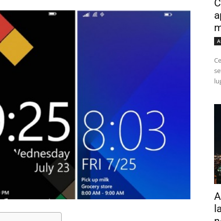
C
a
m
A
Ce
se
lu
A
l