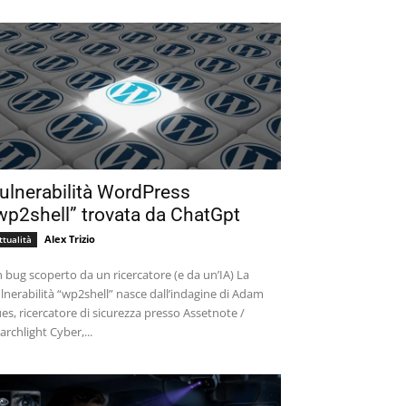
ulnerabilità WordPress
wp2shell” trovata da ChatGpt
Alex Trizio
ttualità
 bug scoperto da un ricercatore (e da un’IA) La
lnerabilità “wp2shell” nasce dall’indagine di Adam
es, ricercatore di sicurezza presso Assetnote /
archlight Cyber,...