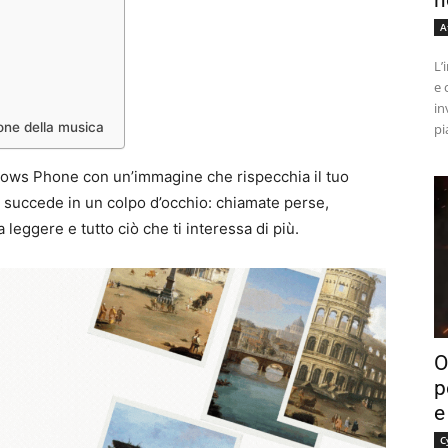
n
A
L’
e 
in
ione della musica
pi
dows Phone con un’immagine che rispecchia il tuo
 succede in un colpo d’occhio: chiamate perse,
leggere e tutto ciò che ti interessa di più.
O
p
e
C