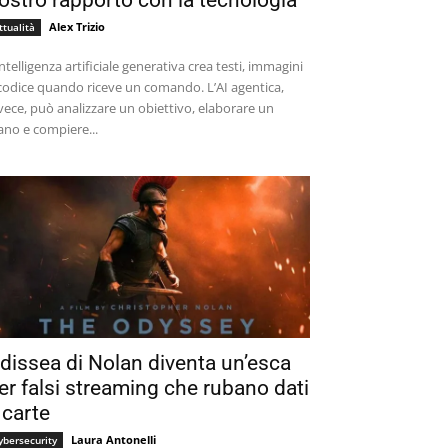
ostro rapporto con la tecnologia
Alex Trizio
ttualità
intelligenza artificiale generativa crea testi, immagini
codice quando riceve un comando. L’AI agentica,
vece, può analizzare un obiettivo, elaborare un
ano e compiere...
dissea di Nolan diventa un’esca
er falsi streaming che rubano dati
 carte
Laura Antonelli
ybersecurity