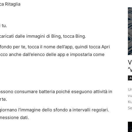
cca
Ritaglia
 tu.
aricati dalle immagini di Bing, tocca
Bing
.
fondo per te, tocca il
nome dell’app
, quindi tocca
Apri
occo anche dall’elenco delle app e impostarla come
V
“
A
Un
ossono consumare batteria poiché eseguono attività in
vu
rte.
Ku
Se
ornano l’immagine dello sfondo a intervalli regolari.
nessione dati.