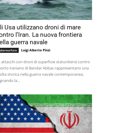
li Usa utilizzano droni di mare
ontro l’Iran. La nuova frontiera
ella guerra navale
Luigi Alberto Pinzi
yberwarfare
i attacchi con droni di superficie statunitensi contro
 porto iraniano di Bandar Abbas rappresentano una
olta storica nella guerra navale contemporanea,
gnando la...