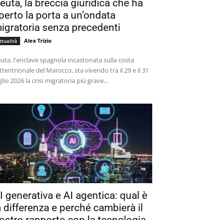
euta, la breccia giuridica che ha
perto la porta a un’ondata
igratoria senza precedenti
Alex Trizio
ttualità
uta, l'enclave spagnola incastonata sulla costa
ttentrionale del Marocco, sta vivendo tra il 29 e il 31
glio 2026 la crisi migratoria più grave...
I generativa e AI agentica: qual è
a differenza e perché cambierà il