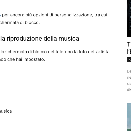
A
per ancora più opzioni di personalizzazione, tra cui
schermata di blocco.
e la riproduzione della musica
T
l
a schermata di blocco del telefono la foto dell’artista
ondo che hai impostato.
A
Da
ne
si
di
musica