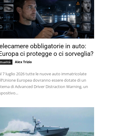
elecamere obbligatorie in auto:
’Europa ci protegge o ci sorveglia?
Alex Trizio
ttualità
l 7 luglio 2026 tutte le nuove auto immatricolate
ll’Unione Europea dovranno essere dotate di un
stema di Advanced Driver Distraction Warning, un
spositivo...