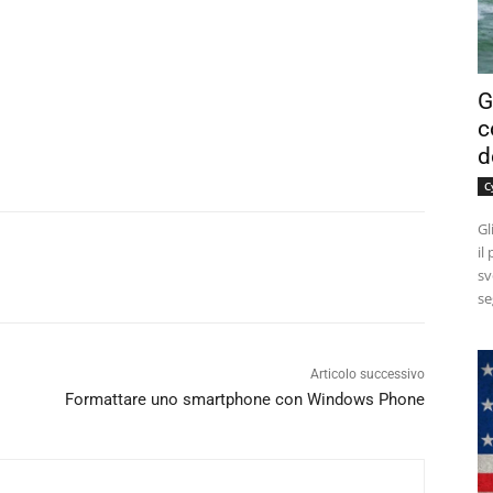
G
c
d
C
Gl
il
sv
se
Articolo successivo
Formattare uno smartphone con Windows Phone