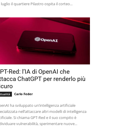
 luglio il quartiere Pilastro ospita il corteo...
PT-Red: l’IA di OpenAI che
ttacca ChatGPT per renderlo più
icuro
Carlo Feder
ttualità
enAI ha sviluppato un’intelligenza artificiale
ecializzata nell’attaccare altri modelli di intelligenza
tificiale. Si chiama GPT-Red e il suo compito è
dividuare vulnerabilità, sperimentare nuove...