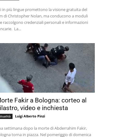
ti in più lingue promettono la visione gratuita del
lm di Christopher Nolan, ma conducono a moduli
e raccolgono credenziali personali e informazioni
bancarie. La...
orte Fakir a Bologna: corteo al
ilastro, video e inchiesta
Luigi Alberto Pinzi
ttualità
a settimana dopo la morte di Abderrahim Fakir,
logna torna in piazza. Nel pomeriggio di domenica