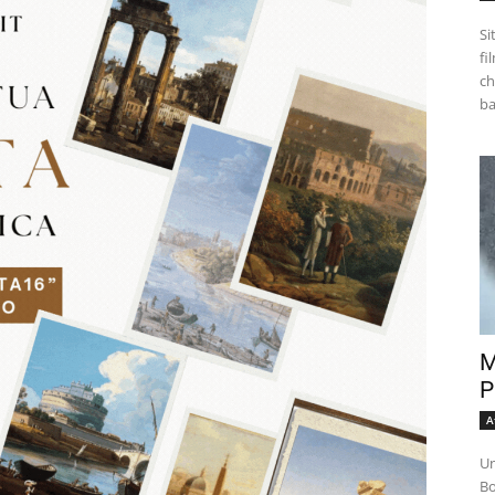
Si
fi
ch
M
P
A
Un
Bo