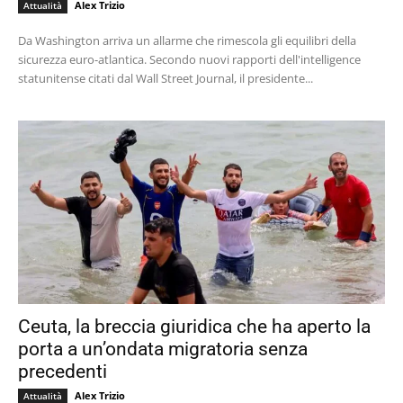
Alex Trizio
Attualità
Da Washington arriva un allarme che rimescola gli equilibri della
sicurezza euro-atlantica. Secondo nuovi rapporti dell'intelligence
statunitense citati dal Wall Street Journal, il presidente...
Ceuta, la breccia giuridica che ha aperto la
porta a un’ondata migratoria senza
precedenti
Alex Trizio
Attualità