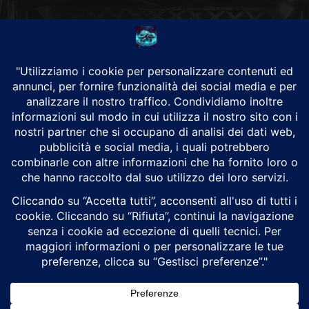
CHI SIAMO
Alground Geopolitica e Cyberwarfare.
Da una idea di Brunilde Trizio
Alground fa parte del Gruppo Trizio
SEGUICI
Alground - Testata di Art Consulting - P.iva 02701880995 - Genova -
Roma