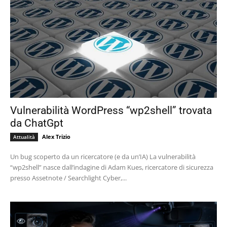
Vulnerabilità WordPress “wp2shell” trovata
da ChatGpt
Alex Trizio
Attualità
Un bug scoperto da un ricercatore (e da un’IA) La vulnerabilità
“wp2shell” nasce dall’indagine di Adam Kues, ricercatore di sicurezza
presso Assetnote / Searchlight Cyber,...