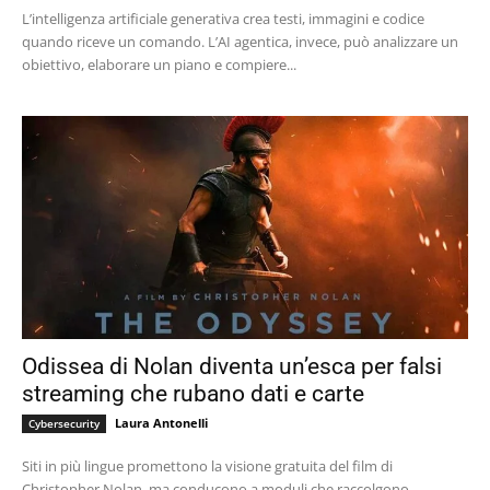
L’intelligenza artificiale generativa crea testi, immagini e codice
quando riceve un comando. L’AI agentica, invece, può analizzare un
obiettivo, elaborare un piano e compiere...
Odissea di Nolan diventa un’esca per falsi
streaming che rubano dati e carte
Laura Antonelli
Cybersecurity
Siti in più lingue promettono la visione gratuita del film di
Christopher Nolan, ma conducono a moduli che raccolgono