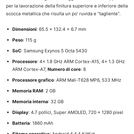
per la lavorazione della finitura superiore e inferiore della
scocca metallica che risulta un po’ ruvida e “tagliente”.
Dimensioni
: 65.5 x 132.4 x 6.7 mm
Peso
: 115 g
SoC
: Samsung Exynos 5 Octa 5430
Processore
: 4x 1.8 GHz ARM Cortex-A15, 4x 1.3 GHz
ARM Cortex-A7,
Numero di core
: 8
Processore grafico
: ARM Mali-T628 MP6, 533 MHz
Memoria RAM
: 2 GB
Memoria interna
: 32 GB
Display
: 4.7 pollici, Super AMOLED, 720 x 1280 pixel
Batteria
: 1860 mAh
Sitema operativo
: Android 4.4.4 KitKat