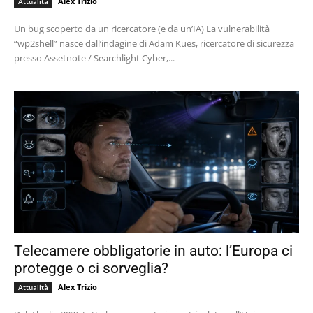
Alex Trizio
Attualità
Un bug scoperto da un ricercatore (e da un’IA) La vulnerabilità
“wp2shell” nasce dall’indagine di Adam Kues, ricercatore di sicurezza
presso Assetnote / Searchlight Cyber,...
Telecamere obbligatorie in auto: l’Europa ci
protegge o ci sorveglia?
Alex Trizio
Attualità