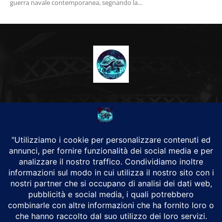
guerra navale contemporanea, segnando la...
CHI SIAMO
Alground Geopolitica e Cyberwarfare.
Da una idea di Brunilde Trizio
Alground fa parte del Gruppo Trizio
SEGUICI