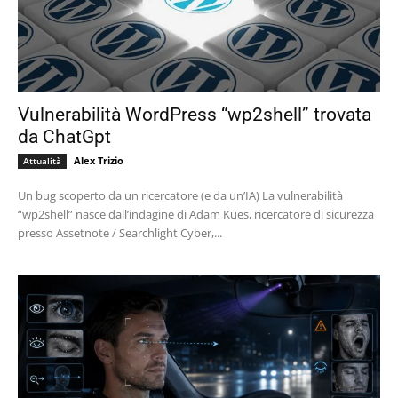
Vulnerabilità WordPress “wp2shell” trovata
da ChatGpt
Alex Trizio
Attualità
Un bug scoperto da un ricercatore (e da un’IA) La vulnerabilità
“wp2shell” nasce dall’indagine di Adam Kues, ricercatore di sicurezza
presso Assetnote / Searchlight Cyber,...