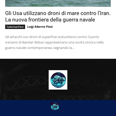
Gli Usa utilizzano droni di mare contro l’Iran.
La nuova frontiera della guerra navale
Luigi Alberto Pinzi
Cyberwarfare
Gli attacchi con droni di superficie statunitensi contro il porto
iraniano di Bandar Abbas rappresentano una svolta storica nella
guerra navale contemporanea, segnando la...
CHI SIAMO