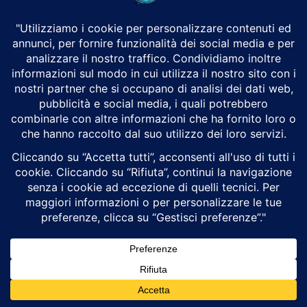
Odissea di Nolan diventa un’esca per falsi
streaming che rubano dati e carte
Laura Antonelli
Cybersecurity
Siti in più lingue promettono la visione gratuita del film di
Christopher Nolan, ma conducono a moduli che raccolgono
credenziali personali e informazioni bancarie. La...